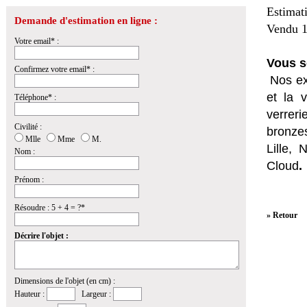
Estimat
Demande d'estimation en ligne :
Vendu 1
Votre email* :
Vous s
Confirmez votre email* :
Nos ex
et la
v
Téléphone* :
verrer
Civilité :
bronzes
Mlle
Mme
M.
Lille,
Nom :
Cloud
.
Prénom :
Résoudre : 5 + 4 = ?*
» Retour
Décrire l'objet :
Dimensions de l'objet (en cm) :
Hauteur :
Largeur :