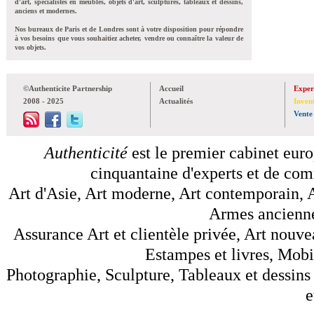
d'art, spécialistes en meubles, objets d'art, sculptures, tableaux et dessins,
anciens et modernes.
Nos bureaux de Paris et de Londres sont à votre disposition pour répondre
à vos besoins que vous souhaitiez acheter, vendre ou connaître la valeur de
vos objets.
©Authenticite Partnership
Accueil
Exper
2008 - 2025
Actualités
Inven
Vente
Authenticité
est le premier cabinet euro
cinquantaine d'experts et de comm
Art d'Asie, Art moderne, Art contemporain, A
Armes anciennes
Assurance Art et clientèle privée, Art nouve
Estampes et livres, Mobil
Photographie, Sculpture, Tableaux et dessins 
e