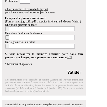
Profondeur :
» Découvrir les 10 conseils de l'expert
pour bien photographier ses objets de valeur
Envoyer des photos numériques :
(Format .zip, .jpg, .gif, .pdf... et poids inférieur à 4 Mo par fichier. )
Une photo générale de face :
Une photo du dos ou du dessous :
Une signature ou un détail :
Si vous rencontrez la moindre difficulté pour nous faire
parvenir vos images, vous pouvez nous contacter à
ICI
* Mentions obligatoires
Ces informations sont destinées au cabinet Authenticité. Aucune information
personnelle n'est collectée à votre insu ni cédée à des tiers. Vous disposez d'un
droit d'accés, de modification, de rectification et de suppression des données vous
concernant (loi Informatique et Libertés du 6 janvier 1978). Vous pouvez en faire
la demande par mail à
contact@authenticite.fr
.
Authenticité est le premier cabinet européen d'experts conseil en oeuvres