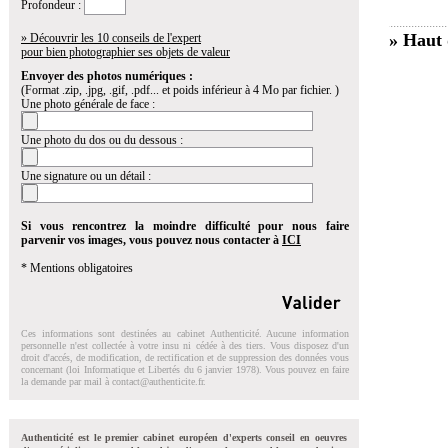
Profondeur :
» Haut 
» Découvrir les 10 conseils de l'expert
pour bien photographier ses objets de valeur
Envoyer des photos numériques :
(Format .zip, .jpg, .gif, .pdf... et poids inférieur à 4 Mo par fichier. )
Une photo générale de face :
Une photo du dos ou du dessous :
Une signature ou un détail :
Si vous rencontrez la moindre difficulté pour nous faire
parvenir vos images, vous pouvez nous contacter à
ICI
* Mentions obligatoires
Ces informations sont destinées au cabinet Authenticité. Aucune information
personnelle n'est collectée à votre insu ni cédée à des tiers. Vous disposez d'un
droit d'accés, de modification, de rectification et de suppression des données vous
concernant (loi Informatique et Libertés du 6 janvier 1978). Vous pouvez en faire
la demande par mail à
contact@authenticite.fr
.
Authenticité est le premier cabinet européen d'experts conseil en oeuvres