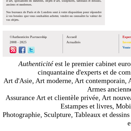
d'art, spécialistes en meubles, objets d'art, sculptures, tableaux et dessins,
anciens et modernes.
Nos bureaux de Paris et de Londres sont à votre disposition pour répondre
à vos besoins que vous souhaitiez acheter, vendre ou connaître la valeur de
vos objets.
©Authenticite Partnership
Accueil
Exper
2008 - 2025
Actualités
Inven
Vente
Authenticité
est le premier cabinet euro
cinquantaine d'experts et de comm
Art d'Asie, Art moderne, Art contemporain, A
Armes anciennes
Assurance Art et clientèle privée, Art nouve
Estampes et livres, Mobil
Photographie, Sculpture, Tableaux et dessins 
e