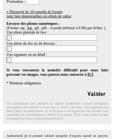
Profondeur :
» Découvrir les 10 conseils de l'expert
pour bien photographier ses objets de valeur
Envoyer des photos numériques :
(Format .zip, .jpg, .gif, .pdf... et poids inférieur à 4 Mo par fichier. )
Une photo générale de face :
Une photo du dos ou du dessous :
Une signature ou un détail :
Si vous rencontrez la moindre difficulté pour nous faire
parvenir vos images, vous pouvez nous contacter à
ICI
* Mentions obligatoires
Ces informations sont destinées au cabinet Authenticité. Aucune information
personnelle n'est collectée à votre insu ni cédée à des tiers. Vous disposez d'un
droit d'accés, de modification, de rectification et de suppression des données vous
concernant (loi Informatique et Libertés du 6 janvier 1978). Vous pouvez en faire
la demande par mail à
contact@authenticite.fr
.
Authenticité est le premier cabinet européen d'experts conseil en oeuvres