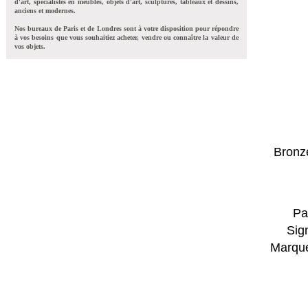
d'art, spécialistes en meubles, objets d'art, sculptures, tableaux et dessins,
anciens et modernes.
Nos bureaux de Paris et de Londres sont à votre disposition pour répondre
à vos besoins que vous souhaitiez acheter, vendre ou connaître la valeur de
vos objets.
Bronze
Pa
Sig
Marque