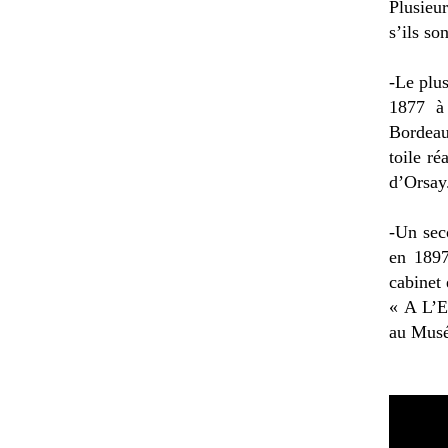
Plusieu
s’ils so
-Le plus
1877 à 
Bordeaux
toile r
d’Orsay
-Un sec
en 1897
cabinet 
« A L’E
au Musé