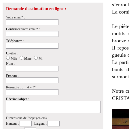
s’enroul
Demande d'estimation en ligne :
La corni
Votre email* :
Le piét
Confirmez votre email* :
motifs 
bronze 
Téléphone* :
Il repo
Civilité :
gueule 
Mlle
Mme
M.
La parti
Nom :
bouts d
Prénom :
surmont
Résoudre : 5 + 4 = ?*
Notre c
CRISTA
Décrire l'objet :
Dimensions de l'objet (en cm) :
Hauteur :
Largeur :