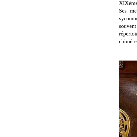
XIXème 
Ses meu
sycomor
souvent
réperto
chimère