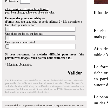
Profondeur :
» Découvrir les 10 conseils de l'expert
Il fut d
pour bien photographier ses objets de valeur
Envoyer des photos numériques :
(Format .zip, .jpg, .gif, .pdf... et poids inférieur à 4 Mo par fichier. )
Une photo générale de face :
En résu
Une photo du dos ou du dessous :
mais po
Une signature ou un détail :
Afin de
table d’
Si vous rencontrez la moindre difficulté pour nous faire
parvenir vos images, vous pouvez nous contacter à
ICI
* Mentions obligatoires
La form
riche or
en part
Ces informations sont destinées au cabinet Authenticité. Aucune information
personnelle n'est collectée à votre insu ni cédée à des tiers. Vous disposez d'un
autour d
droit d'accés, de modification, de rectification et de suppression des données vous
concernant (loi Informatique et Libertés du 6 janvier 1978). Vous pouvez en faire
la demande par mail à
contact@authenticite.fr
.
Le pann
un des S
Authenticité est le premier cabinet européen d'experts conseil en oeuvres