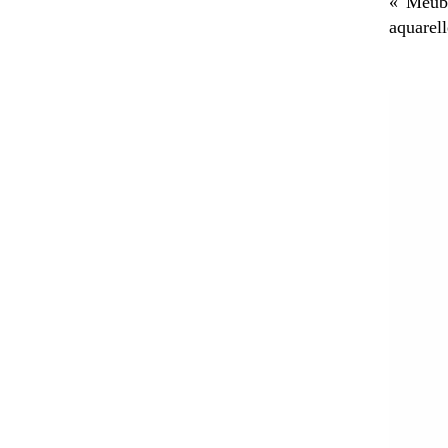
« Meubl
aquarell