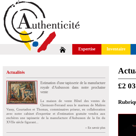
Expertise
Inventaire
Actua
Actualités
Estimation d'une tapisserie de la manufacture
£2 03
royale d'Aubusson dans notre prochaine
vente
La maison de vente Hôtel des ventes de
Rubri
Clermont-Ferrand sous le marteau de Maîtres
Vassy, Courtadon et Thomas, commissaires priseur, en collaboration
avec notre cabinet d'expertise et d'estimation gratuite vendra aux
enchères une tapisserie de la manufacture d'Aubusson de la fin du
XVIIe siècle figurant...
» En savoir plus