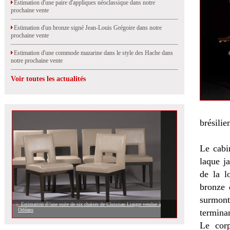
Estimation d'une paire d'appliques néoclassique dans notre
prochaine vente
Estimation d'un bronze signé Jean-Louis Grégoire dans notre
prochaine vente
Estimation d'une commode mazarine dans le style des Hache dans
notre prochaine vente
Voir toutes les actualités
brésilie
Le cabi
laque ja
de la l
bronze 
surmont
Estimation d\'une suite de six chaises de Christian Liaigre vendue à
Orléans
terminan
Le corp