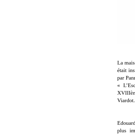
La mais
était in
par Pann
« L’Esc
XVIIIèm
Viardot.
Edouard
plus im