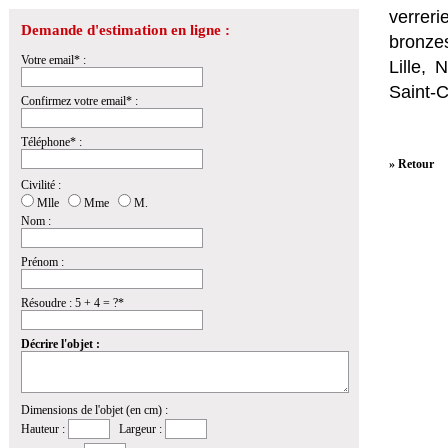
verrer
Demande d'estimation en ligne :
bronzes
Votre email* :
Lille,
Saint-
Confirmez votre email* :
Téléphone* :
» Retour
Civilité :
Mlle
Mme
M.
Nom :
Prénom :
Résoudre : 5 + 4 = ?*
Décrire l'objet :
Dimensions de l'objet (en cm) :
Hauteur :
Largeur :