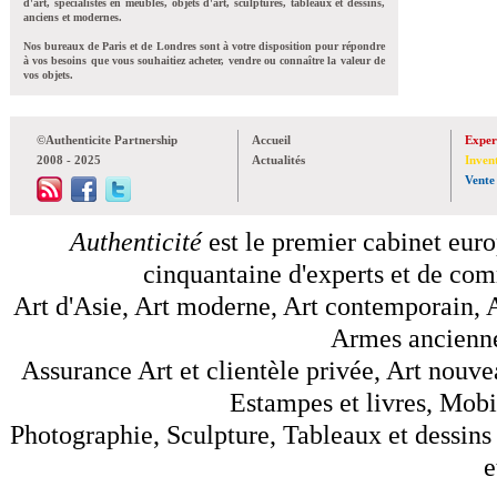
d'art, spécialistes en meubles, objets d'art, sculptures, tableaux et dessins,
anciens et modernes.
Nos bureaux de Paris et de Londres sont à votre disposition pour répondre
à vos besoins que vous souhaitiez acheter, vendre ou connaître la valeur de
vos objets.
©Authenticite Partnership
Accueil
Exper
2008 - 2025
Actualités
Inven
Vente
Authenticité
est le premier cabinet euro
cinquantaine d'experts et de comm
Art d'Asie, Art moderne, Art contemporain, A
Armes anciennes
Assurance Art et clientèle privée, Art nouve
Estampes et livres, Mobil
Photographie, Sculpture, Tableaux et dessins 
e