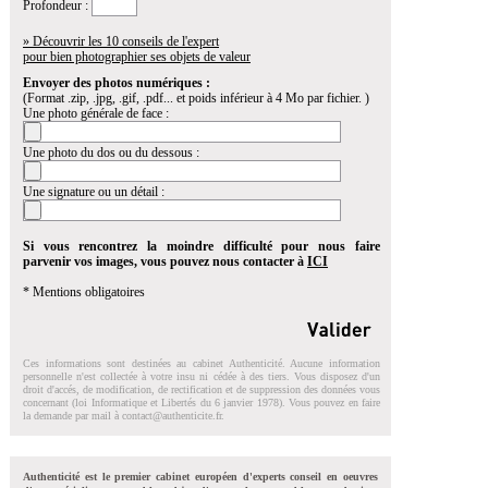
Profondeur :
» Découvrir les 10 conseils de l'expert
pour bien photographier ses objets de valeur
Envoyer des photos numériques :
(Format .zip, .jpg, .gif, .pdf... et poids inférieur à 4 Mo par fichier. )
Une photo générale de face :
Une photo du dos ou du dessous :
Une signature ou un détail :
Si vous rencontrez la moindre difficulté pour nous faire
parvenir vos images, vous pouvez nous contacter à
ICI
* Mentions obligatoires
Ces informations sont destinées au cabinet Authenticité. Aucune information
personnelle n'est collectée à votre insu ni cédée à des tiers. Vous disposez d'un
droit d'accés, de modification, de rectification et de suppression des données vous
concernant (loi Informatique et Libertés du 6 janvier 1978). Vous pouvez en faire
la demande par mail à
contact@authenticite.fr
.
Authenticité est le premier cabinet européen d'experts conseil en oeuvres