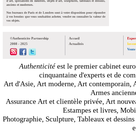
d'art, spécialistes en meubles, objets d'art, sculptures, tableaux et dessins,
anciens et modernes.
Nos bureaux de Paris et de Londres sont à votre disposition pour répondre
à vos besoins que vous souhaitiez acheter, vendre ou connaître la valeur de
vos objets.
©Authenticite Partnership
Accueil
Exper
2008 - 2025
Actualités
Inven
Vente
Authenticité
est le premier cabinet euro
cinquantaine d'experts et de comm
Art d'Asie, Art moderne, Art contemporain, A
Armes anciennes
Assurance Art et clientèle privée, Art nouve
Estampes et livres, Mobil
Photographie, Sculpture, Tableaux et dessins 
e