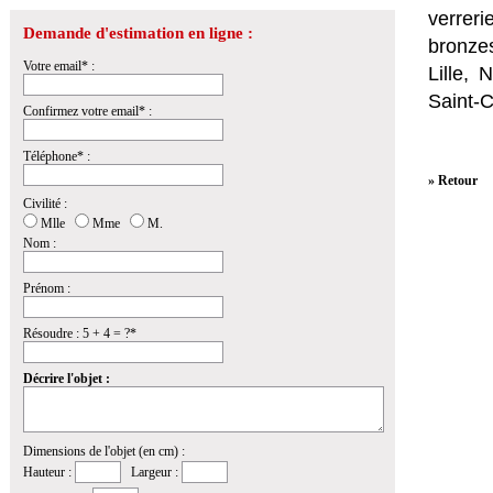
verrer
Demande d'estimation en ligne :
bronzes
Votre email* :
Lille,
Saint-
Confirmez votre email* :
Téléphone* :
» Retour
Civilité :
Mlle
Mme
M.
Nom :
Prénom :
Résoudre : 5 + 4 = ?*
Décrire l'objet :
Dimensions de l'objet (en cm) :
Hauteur :
Largeur :