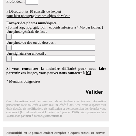
Profondeur :
» Découvrir les 10 conseils de l'expert
pour bien photographier ses objets de valeur
Envoyer des photos numériques :
(Format .zip, .jpg, .gif, .pdf... et poids inférieur à 4 Mo par fichier. )
Une photo générale de face :
Une photo du dos ou du dessous :
Une signature ou un détail :
Si vous rencontrez la moindre difficulté pour nous faire
parvenir vos images, vous pouvez nous contacter à
ICI
* Mentions obligatoires
Ces informations sont destinées au cabinet Authenticité. Aucune information
personnelle n'est collectée à votre insu ni cédée à des tiers. Vous disposez d'un
droit d'accés, de modification, de rectification et de suppression des données vous
concernant (loi Informatique et Libertés du 6 janvier 1978). Vous pouvez en faire
la demande par mail à
contact@authenticite.fr
.
Authenticité est le premier cabinet européen d'experts conseil en oeuvres