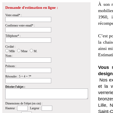
À son r
Demande d'estimation en ligne :
mobilie
Votre email* :
1960, i
récompe
Confirmez votre email* :
C’est p
Téléphone* :
la chais
Civilité :
ainsi mi
Mlle
Mme
M.
Estimat
Nom :
Prénom :
Vous s
design
Résoudre : 5 + 4 = ?*
Nos ex
et la
v
Décrire l'objet :
verrer
bronzes
Dimensions de l'objet (en cm) :
Lille,
Hauteur :
Largeur :
Saint-