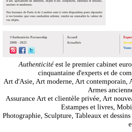
d'art, spécialistes en meubles, objets d'art, sculptures, tableaux et dessins,
anciens et modernes.
Nos bureaux de Paris et de Londres sont à votre disposition pour répondre
à vos besoins que vous souhaitiez acheter, vendre ou connaître la valeur de
vos objets.
©Authenticite Partnership
Accueil
Exper
2008 - 2025
Actualités
Inven
Vente
Authenticité
est le premier cabinet euro
cinquantaine d'experts et de comm
Art d'Asie, Art moderne, Art contemporain, A
Armes anciennes
Assurance Art et clientèle privée, Art nouve
Estampes et livres, Mobil
Photographie, Sculpture, Tableaux et dessins 
e