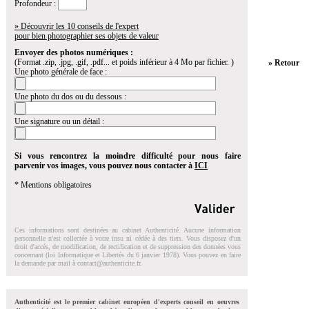
Profondeur :
» Découvrir les 10 conseils de l'expert
pour bien photographier ses objets de valeur
Envoyer des photos numériques :
(Format .zip, .jpg, .gif, .pdf... et poids inférieur à 4 Mo par fichier. )
» Retour
Une photo générale de face :
Une photo du dos ou du dessous :
Une signature ou un détail :
Si vous rencontrez la moindre difficulté pour nous faire
parvenir vos images, vous pouvez nous contacter à
ICI
* Mentions obligatoires
Ces informations sont destinées au cabinet Authenticité. Aucune information
personnelle n'est collectée à votre insu ni cédée à des tiers. Vous disposez d'un
droit d'accés, de modification, de rectification et de suppression des données vous
concernant (loi Informatique et Libertés du 6 janvier 1978). Vous pouvez en faire
la demande par mail à
contact@authenticite.fr
.
Authenticité est le premier cabinet européen d'experts conseil en oeuvres