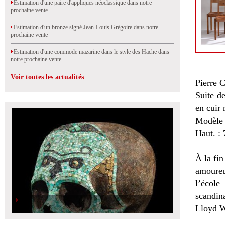
Estimation d'une paire d'appliques néoclassique dans notre
prochaine vente
Estimation d'un bronze signé Jean-Louis Grégoire dans notre
prochaine vente
Estimation d'une commode mazarine dans le style des Hache dans
notre prochaine vente
Voir toutes les actualités
Pierre 
Suite d
en cuir 
Modèle 
Haut. : 
À la fi
amoureux
l’école
scandina
Lloyd W