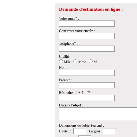
Demande d'estimation en ligne :
Votre email* :
Confirmez votre email* :
Téléphone* :
Civilité :
Mlle
Mme
M.
Nom :
Prénom :
Résoudre : 5 + 4 = ?*
Décrire l'objet :
Dimensions de l'objet (en cm) :
Hauteur :
Largeur :