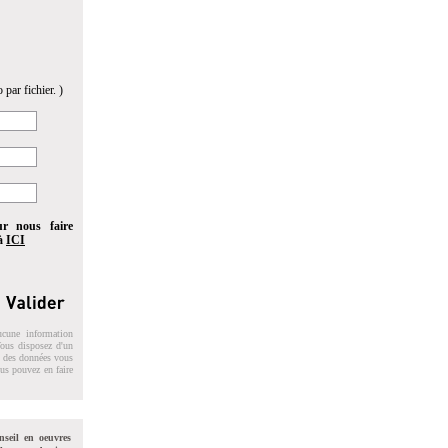
 par fichier. )
ur nous faire
 à
ICI
ucune information
 Vous disposez d'un
on des données vous
ous pouvez en faire
nseil en oeuvres