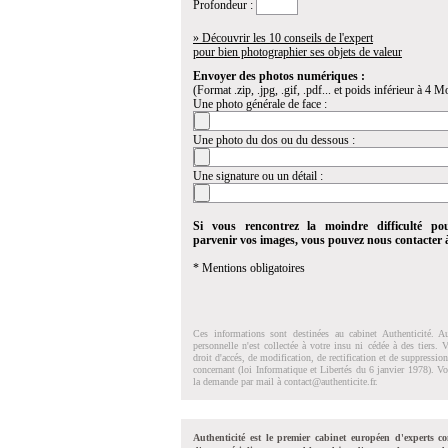
Profondeur :
» Découvrir les 10 conseils de l'expert
pour bien photographier ses objets de valeur
Envoyer des photos numériques :
(Format .zip, .jpg, .gif, .pdf... et poids inférieur à 4 Mo
Une photo générale de face :
Une photo du dos ou du dessous :
Une signature ou un détail :
Si vous rencontrez la moindre difficulté po
parvenir vos images, vous pouvez nous contacter
* Mentions obligatoires
Ces informations sont destinées au cabinet Authenticité. A
personnelle n'est collectée à votre insu ni cédée à des tiers.
droit d'accés, de modification, de rectification et de suppressi
concernant (loi Informatique et Libertés du 6 janvier 1978). V
la demande par mail à
contact@authenticite.fr
.
Authenticité est le premier cabinet européen d'experts co