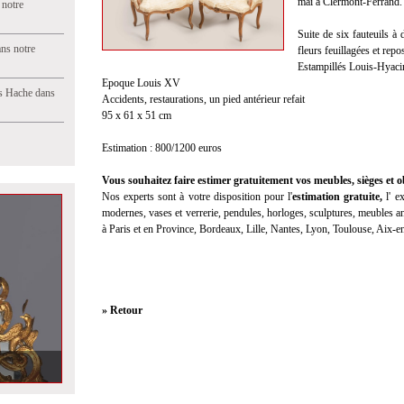
mai à Clermont-Ferrand.
 notre
Suite de six fauteuils à 
ns notre
fleurs feuillagées et rep
Estampillés Louis-Hyacin
Epoque Louis XV
s Hache dans
Accidents, restaurations, un pied antérieur refait
95 x 61 x 51 cm
Estimation : 800/1200 euros
Vous souhaitez faire estimer gratuitement vos meubles, sièges et ob
Nos experts sont à votre disposition pour l'
estimation gratuite
,
l'
ex
modernes, vases et verrerie, pendules, horloges, sculptures, meubles anc
à Paris et en Province, Bordeaux, Lille, Nantes, Lyon, Toulouse, Aix-
» Retour