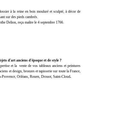
dossier à la reine en bois mouluré et sculpté, à décor de
osant sur des pieds cambrés.
the Delion, reçu maître le 4 septembre 1766.
jets d'art anciens d'époque et de style ?
pertise
et la
vente
de vos tableaux anciens et peintures
iens et design, bronzes et tapisserie sur toute la France,
en-Provence, Orléans, Rouen, Drouot, Saint-Cloud
.