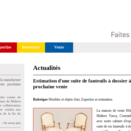
pertise
Inventaire
Vente
Actualités
 la manufacture
Estimation d'une suite de fauteuils à dossier 
tre prochaine
prochaine vente
des ventes de
Rubrique
Meubles et objets d'art
,
Expertise et estimation
teau de Maîtres
n collaboration
uite vendra aux
La maison de vente Hôt
on de la fin du
Maîtres Vassy, Courtad
avec notre cabinet d'exp
» En savoir plus
suite de six fauteuils à 