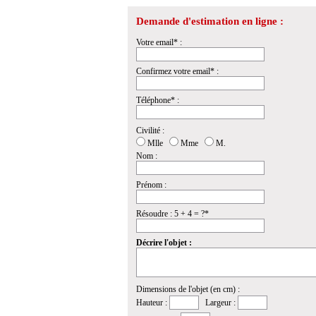
Demande d'estimation en ligne :
Votre email* :
Confirmez votre email* :
Téléphone* :
Civilité :
Mlle
Mme
M.
Nom :
Prénom :
Résoudre : 5 + 4 = ?*
Décrire l'objet :
Dimensions de l'objet (en cm) :
Hauteur :
Largeur :