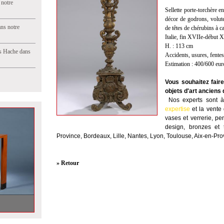
 notre
Sellette porte-torchère e
décor de godrons, volute
ns notre
de têtes de chérubins à c
Italie, fin XVIIe-début X
H. : 113 cm
s Hache dans
Accidents, usures, fentes
Estimation : 400/600 eur
Vous souhaitez fair
objets d'art anciens 
Nos experts sont à 
expertise
et la
vente
vases et verrerie, pe
design, bronzes et 
Province, Bordeaux, Lille, Nantes, Lyon, Toulouse, Aix-en-Pr
» Retour