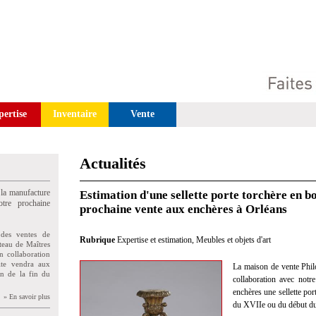
pertise
Inventaire
Vente
Actualités
 la manufacture
Estimation d'une sellette porte torchère en bo
tre prochaine
prochaine vente aux enchères à Orléans
des ventes de
Rubrique
Expertise et estimation
,
Meubles et objets d'art
teau de Maîtres
n collaboration
uite vendra aux
La maison de vente Phil
on de la fin du
collaboration avec notre
enchères une sellette port
» En savoir plus
du XVIIe ou du début du 