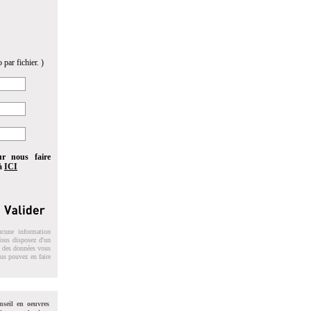
 par fichier. )
ur nous faire
 à
ICI
ucune information
 Vous disposez d'un
on des données vous
ous pouvez en faire
nseil en oeuvres