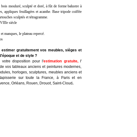
n bois mouluré, sculpté et doré, à fût de forme balustre à
s, appliques feuillagées et acanthe. Base tripode coiffée
artouches sculptés et tétragramme.
VIIIe siècle
 et manques, le plateau repercé.
os
e estimer gratuitement vos meubles, sièges et
d'époque et de style ?
votre disposition pour l'
estimation gratuite
,
l'
de vos tableaux anciens et peintures modernes,
ndules, horloges, sculptures, meubles anciens et
tapisserie sur toute la France, à Paris et en
ovence, Orléans, Rouen, Drouot, Saint-Cloud
.