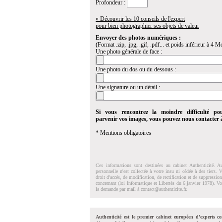
Profondeur :
» Découvrir les 10 conseils de l'expert
pour bien photographier ses objets de valeur
Envoyer des photos numériques :
(Format .zip, .jpg, .gif, .pdf... et poids inférieur à 4 Mo
Une photo générale de face :
Une photo du dos ou du dessous :
Une signature ou un détail :
Si vous rencontrez la moindre difficulté po
parvenir vos images, vous pouvez nous contacter
* Mentions obligatoires
Ces informations sont destinées au cabinet Authenticité. A
personnelle n'est collectée à votre insu ni cédée à des tiers.
droit d'accés, de modification, de rectification et de suppressi
concernant (loi Informatique et Libertés du 6 janvier 1978). V
la demande par mail à
contact@authenticite.fr
.
Authenticité est le premier cabinet européen d'experts co