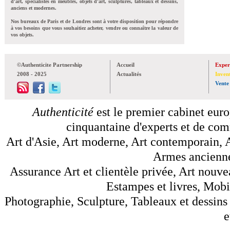
d'art, spécialistes en meubles, objets d'art, sculptures, tableaux et dessins,
anciens et modernes.
Nos bureaux de Paris et de Londres sont à votre disposition pour répondre
à vos besoins que vous souhaitiez acheter, vendre ou connaître la valeur de
vos objets.
©Authenticite Partnership
Accueil
Exper
2008 - 2025
Actualités
Inven
Vente
Authenticité
est le premier cabinet euro
cinquantaine d'experts et de comm
Art d'Asie, Art moderne, Art contemporain, A
Armes anciennes
Assurance Art et clientèle privée, Art nouve
Estampes et livres, Mobil
Photographie, Sculpture, Tableaux et dessins 
e