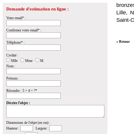
bronzes
Demande d'estimation en ligne :
Lille,
Votre email* :
Saint-
Confirmez votre email* :
» Retour
Téléphone* :
Civilité :
Mlle
Mme
M.
Nom :
Prénom :
Résoudre : 5 + 4 = ?*
Décrire l'objet :
Dimensions de l'objet (en cm) :
Hauteur :
Largeur :