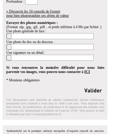
Profondeur :
» Découvrir les 10 conseils de l'expert
pour bien photographier ses objets de valeur
Envoyer des photos numériques :
(Format .zip, .jpg, .gif, .pdf... et poids inférieur à 4 Mo par fichier. )
Une photo générale de face :
Une photo du dos ou du dessous :
Une signature ou un détail :
Si vous rencontrez la moindre difficulté pour nous faire
parvenir vos images, vous pouvez nous contacter à
ICI
* Mentions obligatoires
Ces informations sont destinées au cabinet Authenticité. Aucune information
personnelle n'est collectée à votre insu ni cédée à des tiers. Vous disposez d'un
droit d'accés, de modification, de rectification et de suppression des données vous
concernant (loi Informatique et Libertés du 6 janvier 1978). Vous pouvez en faire
la demande par mail à
contact@authenticite.fr
.
Authenticité est le premier cabinet européen d'experts conseil en oeuvres