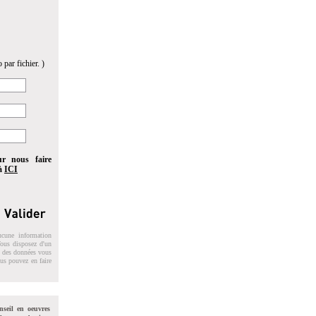
 par fichier. )
ur nous faire
 à
ICI
ucune information
 Vous disposez d'un
on des données vous
ous pouvez en faire
nseil en oeuvres