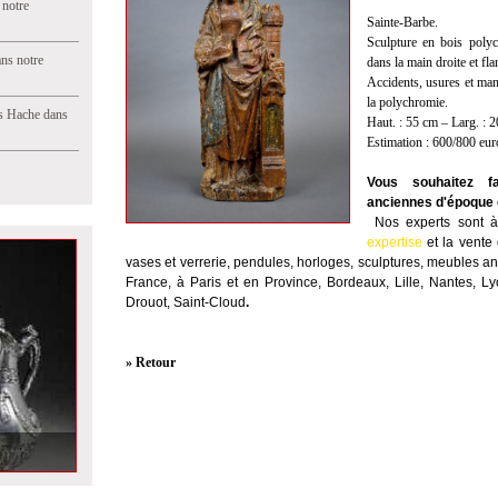
 notre
Sainte-Barbe.
Sculpture en bois polyc
ns notre
dans la main droite et fl
Accidents, usures et manq
la polychromie.
s Hache dans
Haut. : 55 cm – Larg. : 2
Estimation : 600/800 eur
Vous souhaitez fa
anciennes d'époque e
Nos experts sont à 
expertise
et la
vente
vases et verrerie, pendules, horloges, sculptures, meubles anc
France, à Paris et en Province, Bordeaux, Lille, Nantes, L
Drouot, Saint-Cloud
.
» Retour