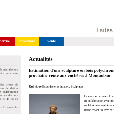
pertise
Inventaire
Vente
Actualités
 la manufacture
Estimation d'une sculpture en bois polychrom
tre prochaine
prochaine vente aux enchères à Montauban
des ventes de
Rubrique
Expertise et estimation
,
Sculptures
teau de Maîtres
n collaboration
uite vendra aux
La maison de vente Ench
on de la fin du
en collaboration avec not
enchères une sculpture 
» En savoir plus
Barbe tenant un livre et 