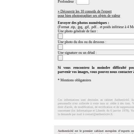
Profondeur :
» Découvrir les 10 conseils de l'expert
pour bien photographier ses objets de valeur
Envoyer des photos numériques :
(Format .zip, .jpg, .gif, .pdf... et poids inférieur à 4 Mo
Une photo générale de face :
Une photo du dos ou du dessous :
Une signature ou un détail :
Si vous rencontrez la moindre difficulté po
parvenir vos images, vous pouvez nous contacter
* Mentions obligatoires
Ces informations sont destinées au cabinet Authenticité. A
personnelle n'est collectée à votre insu ni cédée à des tiers.
droit d'accés, de modification, de rectification et de suppressi
concernant (loi Informatique et Libertés du 6 janvier 1978). V
la demande par mail à
contact@authenticite.fr
.
Authenticité est le premier cabinet européen d'experts co