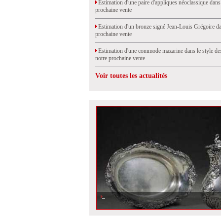
Estimation d'une paire d'appliques néoclassique dans
prochaine vente
Estimation d'un bronze signé Jean-Louis Grégoire da
prochaine vente
Estimation d'une commode mazarine dans le style de
notre prochaine vente
Voir toutes les actualités