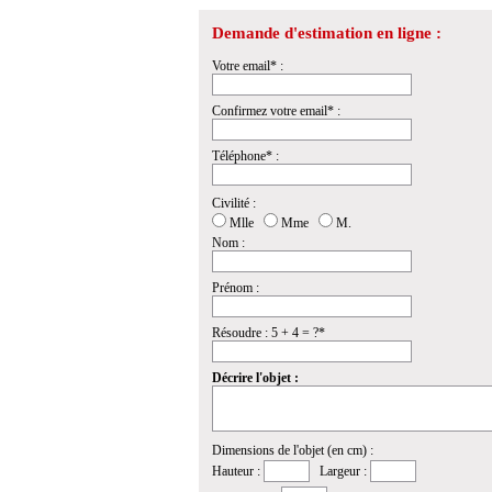
Demande d'estimation en ligne :
Votre email* :
Confirmez votre email* :
Téléphone* :
Civilité :
Mlle
Mme
M.
Nom :
Prénom :
Résoudre : 5 + 4 = ?*
Décrire l'objet :
Dimensions de l'objet (en cm) :
Hauteur :
Largeur :