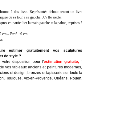
hrome à dos lisse. Représentée debout tenant un livre
anquée de sa tour à sa gauche. XVIIe siècle.
ues en particulier la main gauche et la palme, reprises à
0 cm – Prof. : 9 cm.
os
ire estimer gratuitement vos sculptures
t de style ?
votre disposition pour l'
estimation gratuite
,
l'
de vos tableaux anciens et peintures modernes,
iens et design, bronzes et tapisserie sur toute la
yon, Toulouse, Aix-en-Provence, Orléans, Rouen,