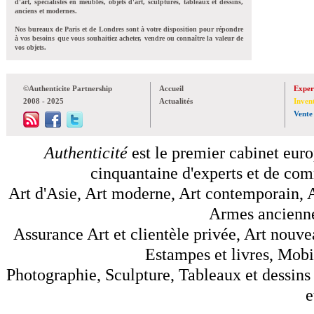
d'art, spécialistes en meubles, objets d'art, sculptures, tableaux et dessins,
anciens et modernes.
Nos bureaux de Paris et de Londres sont à votre disposition pour répondre
à vos besoins que vous souhaitiez acheter, vendre ou connaître la valeur de
vos objets.
©Authenticite Partnership
Accueil
Exper
2008 - 2025
Actualités
Inven
Vente
Authenticité
est le premier cabinet euro
cinquantaine d'experts et de comm
Art d'Asie, Art moderne, Art contemporain, A
Armes anciennes
Assurance Art et clientèle privée, Art nouve
Estampes et livres, Mobil
Photographie, Sculpture, Tableaux et dessins 
e