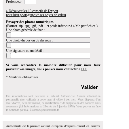
Profondeur :
» Découvrir les 10 conseils de l'expert
pour bien photographier ses objets de valeur
Envoyer des photos numériques :
(Format .zip, .jpg, .gif, .pdf... et poids inférieur à 4 Mo par fichier. )
Une photo générale de face :
Une photo du dos ou du dessous :
Une signature ou un détail :
Si vous rencontrez la moindre difficulté pour nous faire
parvenir vos images, vous pouvez nous contacter à
ICI
* Mentions obligatoires
Ces informations sont destinées au cabinet Authenticité. Aucune information
personnelle n'est collectée à votre insu ni cédée à des tiers. Vous disposez d'un
droit d'accés, de modification, de rectification et de suppression des données vous
concernant (loi Informatique et Libertés du 6 janvier 1978). Vous pouvez en faire
la demande par mail à
contact@authenticite.fr
.
Authenticité est le premier cabinet européen d'experts conseil en oeuvres