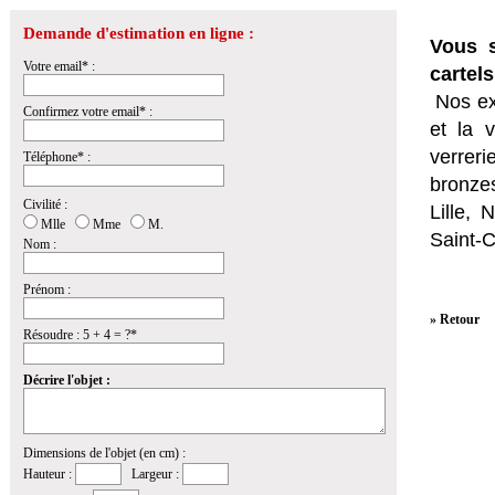
Demande d'estimation en ligne :
Vous s
Votre email* :
cartel
Nos ex
Confirmez votre email* :
et la
v
verrer
Téléphone* :
bronzes
Civilité :
Lille,
Mlle
Mme
M.
Saint-
Nom :
Prénom :
» Retour
Résoudre : 5 + 4 = ?*
Décrire l'objet :
Dimensions de l'objet (en cm) :
Hauteur :
Largeur :