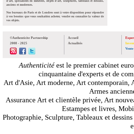
d'art, spécialistes en meubles, objets d'art, sculptures, tableaux et dessins,
anciens et modernes.
Nos bureaux de Paris et de Londres sont à votre disposition pour répondre
à vos besoins que vous souhaitiez acheter, vendre ou connaître la valeur de
vos objets.
©Authenticite Partnership
Accueil
Exper
2008 - 2025
Actualités
Inven
Vente
Authenticité
est le premier cabinet euro
cinquantaine d'experts et de comm
Art d'Asie, Art moderne, Art contemporain, A
Armes anciennes
Assurance Art et clientèle privée, Art nouve
Estampes et livres, Mobil
Photographie, Sculpture, Tableaux et dessins 
e