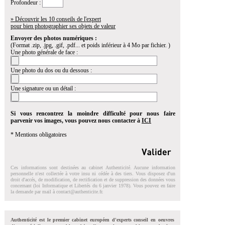
Profondeur :
» Découvrir les 10 conseils de l'expert
pour bien photographier ses objets de valeur
Envoyer des photos numériques :
(Format .zip, .jpg, .gif, .pdf... et poids inférieur à 4 Mo par fichier. )
Une photo générale de face :
Une photo du dos ou du dessous :
Une signature ou un détail :
Si vous rencontrez la moindre difficulté pour nous faire
parvenir vos images, vous pouvez nous contacter à
ICI
* Mentions obligatoires
Ces informations sont destinées au cabinet Authenticité. Aucune information
personnelle n'est collectée à votre insu ni cédée à des tiers. Vous disposez d'un
droit d'accés, de modification, de rectification et de suppression des données vous
concernant (loi Informatique et Libertés du 6 janvier 1978). Vous pouvez en faire
la demande par mail à
contact@authenticite.fr
.
Authenticité est le premier cabinet européen d'experts conseil en oeuvres