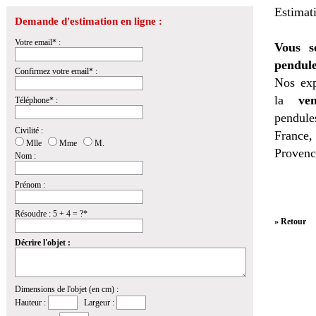
Estimat
Demande d'estimation en ligne :
Votre email* :
Vous s
pendule
Confirmez votre email* :
Nos exp
la
ven
Téléphone* :
pendules
Civilité :
France,
Mlle
Mme
M.
Provenc
Nom :
Prénom :
Résoudre : 5 + 4 = ?*
» Retour
Décrire l'objet :
Dimensions de l'objet (en cm) :
Hauteur :
Largeur :