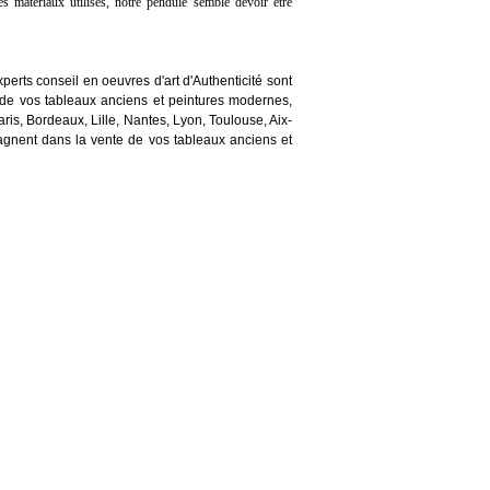
es matériaux utilisés, notre pendule semble devoir être
perts conseil en oeuvres d'art d'Authenticité sont
de vos tableaux anciens et peintures modernes,
aris, Bordeaux, Lille, Nantes, Lyon, Toulouse, Aix-
gnent dans la vente de vos tableaux anciens et