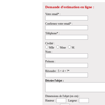
Demande d'estimation en ligne :
Votre email* :
Confirmez votre email* :
Téléphone* :
Civilité :
Mlle
Mme
M.
Nom :
Prénom :
Résoudre : 5 + 4 = ?*
Décrire l'objet :
Dimensions de l'objet (en cm) :
Hauteur :
Largeur :