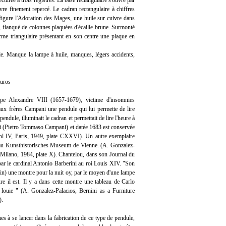
cturée à trois registres. La base rectangulaire s'ouvre par
ivre finement repercé. Le cadran rectangulaire à chiffres
figure l'Adoration des Mages, une huile sur cuivre dans
a, flanqué de colonnes plaquées d'écaille brune. Surmonté
rme triangulaire présentant en son centre une plaque en
cle. Manque la lampe à huile, manques, légers accidents,
euros
pe Alexandre VIII (1657-1679), victime d'insomnies
x frères Campani une pendule qui lui permette de lire
 pendule, illuminait le cadran et permettait de lire l'heure à
ni (Pietro Tommaso Campani) et datée 1683 est conservée
ol IV, Paris, 1949, plate CXXVI). Un autre exemplaire
au Kunsthistorisches Museum de Vienne. (A. Gonzalez-
I, Milano, 1984, plate X). Chantelou, dans son Journal du
ar le cardinal Antonio Barberini au roi Louis XIV. "Son
in) une montre pour la nuit oy, par le moyen d'une lampe
ure il est. Il y a dans cette montre une tableau de Carlo
t louie " (A. Gonzalez-Palacios, Bernini as a Furniture
).
nes à se lancer dans la fabrication de ce type de pendule,