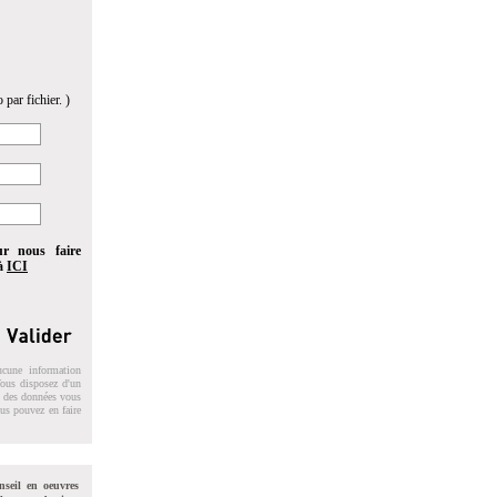
 par fichier. )
ur nous faire
 à
ICI
ucune information
 Vous disposez d'un
on des données vous
ous pouvez en faire
nseil en oeuvres