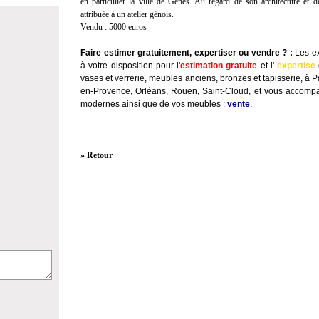
en particulier la ville de Gènes. Au regard de son architecture et d
attribuée à un atelier génois.
Vendu : 5000 euros
Faire estimer gratuitement, expertiser ou vendre ?
:
Les ex
à votre disposition pour l'
estimation gratuite
et l'
expertise
vases et verrerie, meubles anciens, bronzes et tapisserie, à P
en-Provence, Orléans, Rouen, Saint-Cloud, et vous accompa
modernes ainsi que de vos meubles :
vente
.
» Retour