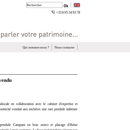
+33 6 95 34 93 78
Qui sommes-nous ?
Nous contacter
 vendu
ocale en collaboration avec le cabinet d'expertise et
henticité vendait aux enchères une rare pendule italienne
 pendule Campani en bois noirci et placage d'ébène