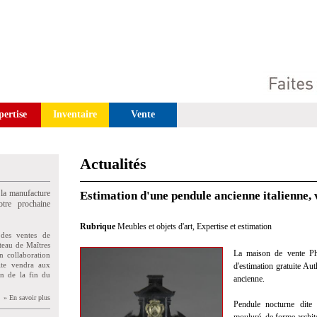
pertise
Inventaire
Vente
Actualités
 la manufacture
Estimation d'une pendule ancienne italienne,
tre prochaine
Rubrique
Meubles et objets d'art
,
Expertise et estimation
des ventes de
teau de Maîtres
La maison de vente Phil
n collaboration
uite vendra aux
d'estimation gratuite Aut
on de la fin du
ancienne.
» En savoir plus
Pendule nocturne dite