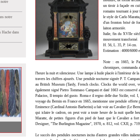
mouluré, de forme archite
 notre
un tiroir à façade en cu
romains tournant à jour 
ns notre
le style de Carlo Maratt
d'un fronton brisé de fo
laiton armoriée.
s Hache dans
Italie, fin du XVIIe siè
mouvement transformé.
H. 56, L. 35, P. 14 cm.
Estimation : 4000/6000 
Note : en 1665, le Pa
chroniques, commanda au
l'heure la nuit et silencieuse. Une lampe à huile placée à l'intérieur de la
travers les chiffres ajourés. Une pendule nocturne signée P. T. Campa
au British Museum (Tardy, French clocks. Clocks the world over, v
également signé Pietro Tommaso Campani et daté 1663 est conservé 
Palacios, Il tempio del gusto. Roma e il regno delle due Sicilie, vol. 
voyage du Bernin en France en 1665, mentionne une pendule offerte p
Eminence (Cardinal Antonio Barberini) a fait voir au Cavalier (Le Bern
qui iclaire le cadron, on peut voir a toute heure de la nuit quelle he
Maratte, de petites figures d'un pied de haut que le Cavalier a for
Designer, "The Burlington Magazine", 1970, n. 812, vol. CXII, p. 719
Le succès des pendules nocturnes incita d'autres grandes villes italien