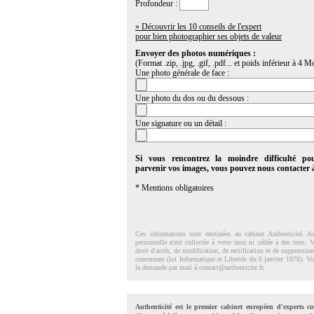
Profondeur :
» Découvrir les 10 conseils de l'expert
pour bien photographier ses objets de valeur
Envoyer des photos numériques :
(Format .zip, .jpg, .gif, .pdf... et poids inférieur à 4 Mo
Une photo générale de face :
Une photo du dos ou du dessous :
Une signature ou un détail :
Si vous rencontrez la moindre difficulté po
parvenir vos images, vous pouvez nous contacter
* Mentions obligatoires
Ces informations sont destinées au cabinet Authenticité. A
personnelle n'est collectée à votre insu ni cédée à des tiers.
droit d'accés, de modification, de rectification et de suppressi
concernant (loi Informatique et Libertés du 6 janvier 1978). V
la demande par mail à
contact@authenticite.fr
.
Authenticité est le premier cabinet européen d'experts co