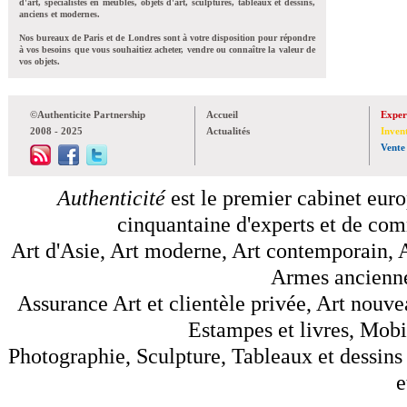
d'art, spécialistes en meubles, objets d'art, sculptures, tableaux et dessins,
anciens et modernes.
Nos bureaux de Paris et de Londres sont à votre disposition pour répondre
à vos besoins que vous souhaitiez acheter, vendre ou connaître la valeur de
vos objets.
©Authenticite Partnership
Accueil
Exper
2008 - 2025
Actualités
Inven
Vente
Authenticité
est le premier cabinet euro
cinquantaine d'experts et de comm
Art d'Asie, Art moderne, Art contemporain, A
Armes anciennes
Assurance Art et clientèle privée, Art nouve
Estampes et livres, Mobil
Photographie, Sculpture, Tableaux et dessins 
e