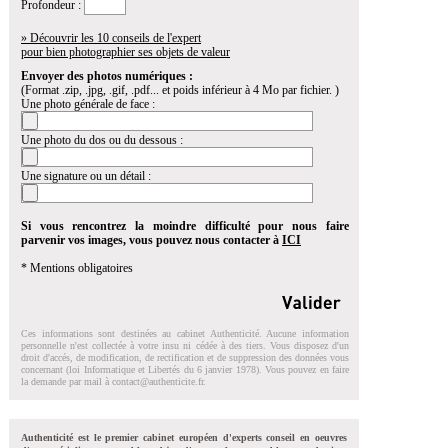
Profondeur :
» Découvrir les 10 conseils de l'expert
pour bien photographier ses objets de valeur
Envoyer des photos numériques :
(Format .zip, .jpg, .gif, .pdf... et poids inférieur à 4 Mo par fichier. )
Une photo générale de face :
Une photo du dos ou du dessous :
Une signature ou un détail :
Si vous rencontrez la moindre difficulté pour nous faire
parvenir vos images, vous pouvez nous contacter à
ICI
* Mentions obligatoires
Ces informations sont destinées au cabinet Authenticité. Aucune information
personnelle n'est collectée à votre insu ni cédée à des tiers. Vous disposez d'un
droit d'accés, de modification, de rectification et de suppression des données vous
concernant (loi Informatique et Libertés du 6 janvier 1978). Vous pouvez en faire
la demande par mail à
contact@authenticite.fr
.
Authenticité est le premier cabinet européen d'experts conseil en oeuvres