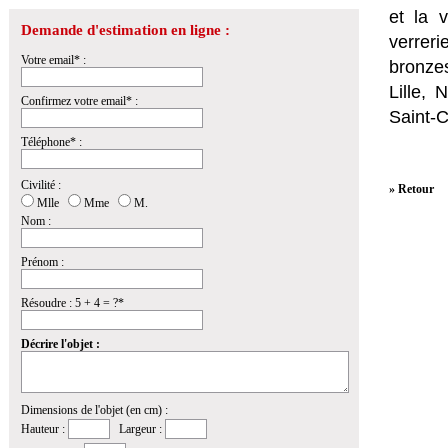
et la
v
Demande d'estimation en ligne :
verrer
Votre email* :
bronzes
Lille,
Confirmez votre email* :
Saint-
Téléphone* :
Civilité :
» Retour
Mlle
Mme
M.
Nom :
Prénom :
Résoudre : 5 + 4 = ?*
Décrire l'objet :
Dimensions de l'objet (en cm) :
Hauteur :
Largeur :