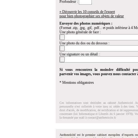
Profondeur :
» Découvrir les 10 conseils de l'expert
pour bien photographier ses objets de valeur
Envoyer des photos numériques :
(Format .zip, .jpg, .gif, .pdf... et poids inférieur à 4 Mo
Une photo générale de face :
Une photo du dos ou du dessous :
Une signature ou un détail :
Si vous rencontrez la moindre difficulté po
parvenir vos images, vous pouvez nous contacter
* Mentions obligatoires
Ces informations sont destinées au cabinet Authenticité. A
personnelle n'est collectée à votre insu ni cédée à des tiers.
droit d'accés, de modification, de rectification et de suppressi
concernant (loi Informatique et Libertés du 6 janvier 1978). V
la demande par mail à
contact@authenticite.fr
.
Authenticité est le premier cabinet européen d'experts co