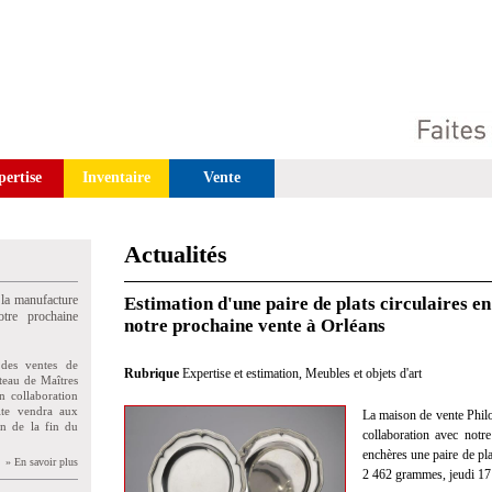
pertise
Inventaire
Vente
Actualités
 la manufacture
Estimation d'une paire de plats circulaires e
tre prochaine
notre prochaine vente à Orléans
des ventes de
Rubrique
Expertise et estimation
,
Meubles et objets d'art
teau de Maîtres
n collaboration
uite vendra aux
La maison de vente Philo
on de la fin du
collaboration avec notre
enchères une paire de pla
» En savoir plus
2 462 grammes, jeudi 17