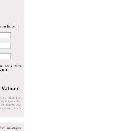
 par fichier. )
ur nous faire
 à
ICI
ucune information
 Vous disposez d'un
on des données vous
ous pouvez en faire
nseil en oeuvres