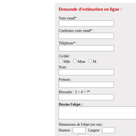
Demande d'estimation en ligne :
Votre email* :
Confirmez votre email* :
Téléphone* :
Civilité :
Mlle
Mme
M.
Nom :
Prénom :
Résoudre : 5 + 4 = ?*
Décrire l'objet :
Dimensions de l'objet (en cm) :
Hauteur :
Largeur :