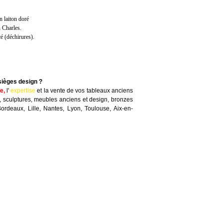
n laiton doré
n Charles.
cé (déchirures).
sièges design ?
te
,
l'
expertise
et la
vente
de vos tableaux anciens
, sculptures, meubles anciens et design, bronzes
Bordeaux, Lille, Nantes, Lyon, Toulouse, Aix-en-