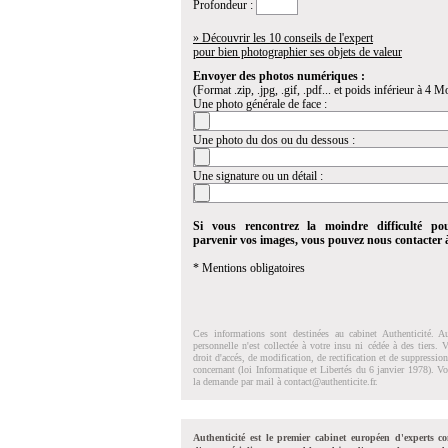
Profondeur :
» Découvrir les 10 conseils de l'expert
pour bien photographier ses objets de valeur
Envoyer des photos numériques :
(Format .zip, .jpg, .gif, .pdf... et poids inférieur à 4 Mo
Une photo générale de face :
Une photo du dos ou du dessous :
Une signature ou un détail :
Si vous rencontrez la moindre difficulté po
parvenir vos images, vous pouvez nous contacter
* Mentions obligatoires
Ces informations sont destinées au cabinet Authenticité. A
personnelle n'est collectée à votre insu ni cédée à des tiers.
droit d'accés, de modification, de rectification et de suppressi
concernant (loi Informatique et Libertés du 6 janvier 1978). V
la demande par mail à
contact@authenticite.fr
.
Authenticité est le premier cabinet européen d'experts co