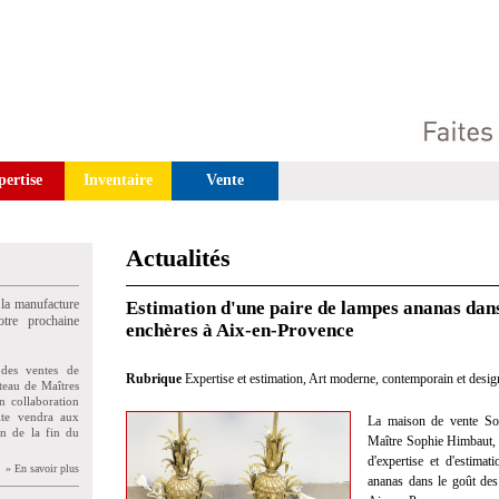
pertise
Inventaire
Vente
Actualités
 la manufacture
Estimation d'une paire de lampes ananas dan
tre prochaine
enchères à Aix-en-Provence
des ventes de
Rubrique
Expertise et estimation
,
Art moderne, contemporain et desig
teau de Maîtres
n collaboration
uite vendra aux
La maison de vente So
on de la fin du
Maître Sophie Himbaut, c
d'expertise et d'estima
» En savoir plus
ananas dans le goût des