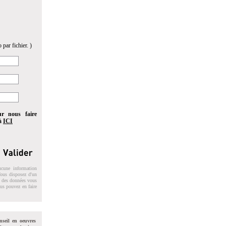
 par fichier. )
ur nous faire
 à
ICI
ucune information
 Vous disposez d'un
on des données vous
ous pouvez en faire
nseil en oeuvres