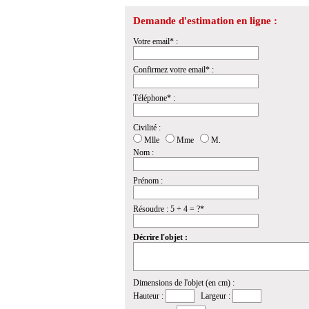
Demande d'estimation en ligne :
Votre email* :
Confirmez votre email* :
Téléphone* :
Civilité :
Mlle
Mme
M.
Nom :
Prénom :
Résoudre : 5 + 4 = ?*
Décrire l'objet :
Dimensions de l'objet (en cm) :
Hauteur :
Largeur :