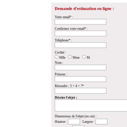
Demande d'estimation en ligne :
Votre email* :
Confirmez votre email* :
Téléphone* :
Civilité :
Mlle
Mme
M.
Nom :
Prénom :
Résoudre : 5 + 4 = ?*
Décrire l'objet :
Dimensions de l'objet (en cm) :
Hauteur :
Largeur :