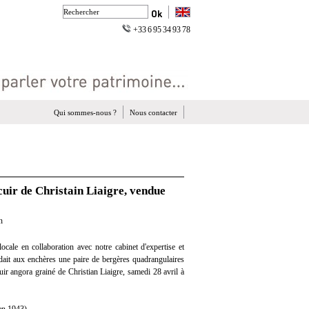
+33 6 95 34 93 78
Qui sommes-nous ?
Nous contacter
cuir de Christain Liaigre, vendue
n
cale en collaboration avec notre cabinet d'expertise et
ndait aux enchères une paire de bergères quadrangulaires
cuir angora grainé de Christian Liaigre, samedi 28 avril à