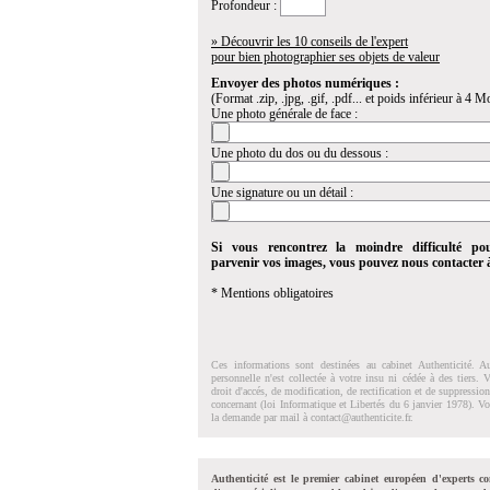
Profondeur :
» Découvrir les 10 conseils de l'expert
pour bien photographier ses objets de valeur
Envoyer des photos numériques :
(Format .zip, .jpg, .gif, .pdf... et poids inférieur à 4 Mo
Une photo générale de face :
Une photo du dos ou du dessous :
Une signature ou un détail :
Si vous rencontrez la moindre difficulté po
parvenir vos images, vous pouvez nous contacter
* Mentions obligatoires
Ces informations sont destinées au cabinet Authenticité. A
personnelle n'est collectée à votre insu ni cédée à des tiers.
droit d'accés, de modification, de rectification et de suppressi
concernant (loi Informatique et Libertés du 6 janvier 1978). V
la demande par mail à
contact@authenticite.fr
.
Authenticité est le premier cabinet européen d'experts co