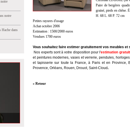
Christian LIAIGRE (né 
 notre
Paire de bergères quadra
grainé, pieds en chêne. Ét
ns notre
H. 68 L. 68 P. 72 cm
Petites rayures d'usage
Achat octobre 2006
s Hache dans
Estimation : 1500/2000 euros
Vendues 1700 euros
Vous souhaitez faire estimer gratuitement vos meubles et 
Nos experts sont à votre disposition pour l'
estimation gratui
et peintures modernes, vases et verrerie, pendules, horloges
et tapisserie sur toute la France, à Paris et en Province, 
Provence, Orléans, Rouen, Drouot, Saint-Cloud
.
» Retour