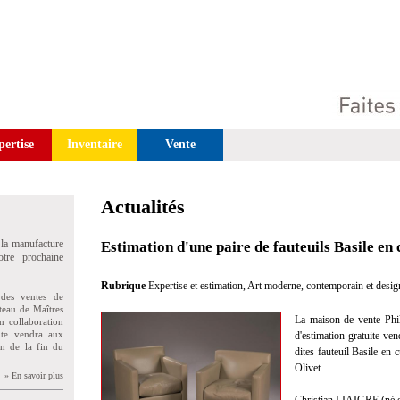
pertise
Inventaire
Vente
Actualités
 la manufacture
Estimation d'une paire de fauteuils Basile en 
tre prochaine
Rubrique
Expertise et estimation
,
Art moderne, contemporain et desig
des ventes de
teau de Maîtres
La maison de vente Philo
n collaboration
uite vendra aux
d'estimation gratuite ve
on de la fin du
dites fauteuil Basile en 
Olivet.
» En savoir plus