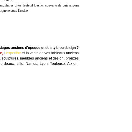
en 1943).
ngulaires dites fauteuil Basile, couverte de cuir angora
iquette sous l'assise.
sièges anciens d'époque et de style ou design ?
te
,
l'
expertise
et la
vente
de vos tableaux anciens
, sculptures, meubles anciens et design, bronzes
Bordeaux, Lille, Nantes, Lyon, Toulouse, Aix-en-