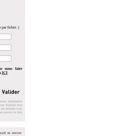
 par fichier. )
ur nous faire
 à
ICI
ucune information
 Vous disposez d'un
on des données vous
ous pouvez en faire
nseil en oeuvres