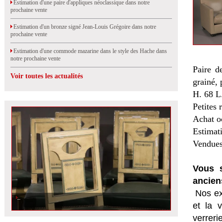
Estimation d'une paire d'appliques néoclassique dans notre
prochaine vente
Estimation d'un bronze signé Jean-Louis Grégoire dans notre
prochaine vente
Estimation d'une commode mazarine dans le style des Hache dans
notre prochaine vente
Paire d
Voir toutes les actualités
grainé, 
H. 68 L
Petites 
Achat o
Estimat
Vendues
Vous s
ancien
Nos ex
et la
v
verrer