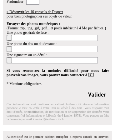
Profondeur :
» Découvrir les 10 conseils de l'expert
pour bien photographier ses objets de valeur
Envoyer des photos numériques :
(Format .zip, .jpg, .gif, .pdf... et poids inférieur à 4 Mo par fichier. )
Une photo générale de face :
Une photo du dos ou du dessous :
Une signature ou un détail :
Si vous rencontrez la moindre difficulté pour nous faire
parvenir vos images, vous pouvez nous contacter à
ICI
* Mentions obligatoires
Ces informations sont destinées au cabinet Authenticité. Aucune information
personnelle n'est collectée à votre insu ni cédée à des tiers. Vous disposez d'un
droit d'accés, de modification, de rectification et de suppression des données vous
concernant (loi Informatique et Libertés du 6 janvier 1978). Vous pouvez en faire
la demande par mail à
contact@authenticite.fr
.
Authenticité est le premier cabinet européen d'experts conseil en oeuvres