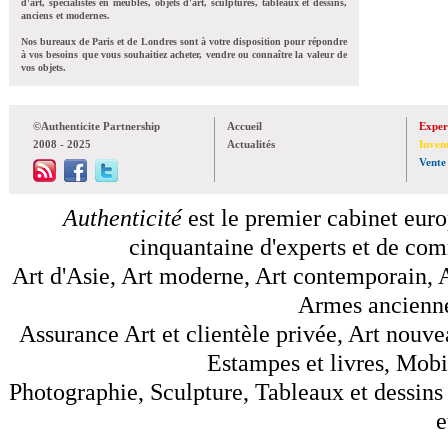
d'art, spécialistes en meubles, objets d'art, sculptures, tableaux et dessins,
anciens et modernes.
Nos bureaux de Paris et de Londres sont à votre disposition pour répondre
à vos besoins que vous souhaitiez acheter, vendre ou connaître la valeur de
vos objets.
©Authenticite Partnership
Accueil
Exper
2008 - 2025
Actualités
Inven
Vente
Authenticité
est le premier cabinet euro
cinquantaine d'experts et de comm
Art d'Asie, Art moderne, Art contemporain, A
Armes anciennes
Assurance Art et clientèle privée, Art nouve
Estampes et livres, Mobil
Photographie, Sculpture, Tableaux et dessins 
e