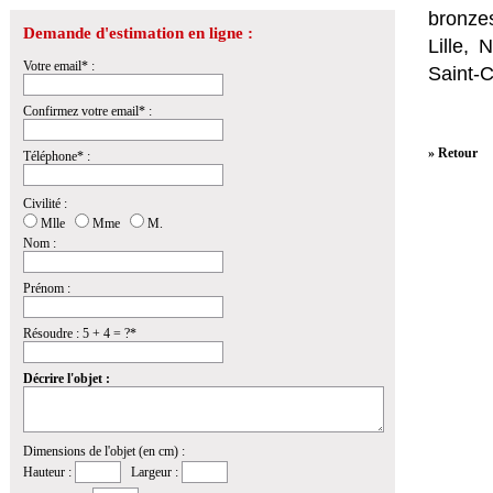
bronzes
Demande d'estimation en ligne :
Lille,
Votre email* :
Saint-
Confirmez votre email* :
» Retour
Téléphone* :
Civilité :
Mlle
Mme
M.
Nom :
Prénom :
Résoudre : 5 + 4 = ?*
Décrire l'objet :
Dimensions de l'objet (en cm) :
Hauteur :
Largeur :