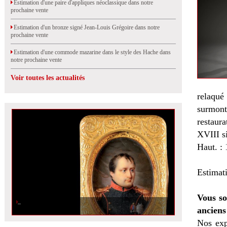
Estimation d'une paire d'appliques néoclassique dans notre
prochaine vente
Estimation d'un bronze signé Jean-Louis Grégoire dans notre
prochaine vente
Estimation d'une commode mazarine dans le style des Hache dans
notre prochaine vente
Voir toutes les actualités
relaqué
surmont
restaura
XVIII si
Haut. :
Estimat
Vous so
anciens
Nos exp