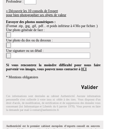
Profondeur :
» Découvrir les 10 conseils de l'expert
pour bien photographier ses objets de valeur
Envoyer des photos numériques :
(Format .zip, .jpg, .gif, .pdf... et poids inférieur à 4 Mo par fichier. )
Une photo générale de face :
Une photo du dos ou du dessous :
Une signature ou un détail :
Si vous rencontrez la moindre difficulté pour nous faire
parvenir vos images, vous pouvez nous contacter à
ICI
* Mentions obligatoires
Ces informations sont destinées au cabinet Authenticité. Aucune information
personnelle n'est collectée à votre insu ni cédée à des tiers. Vous disposez d'un
droit d'accés, de modification, de rectification et de suppression des données vous
concernant (loi Informatique et Libertés du 6 janvier 1978). Vous pouvez en faire
la demande par mail à
contact@authenticite.fr
.
Authenticité est le premier cabinet européen d'experts conseil en oeuvres