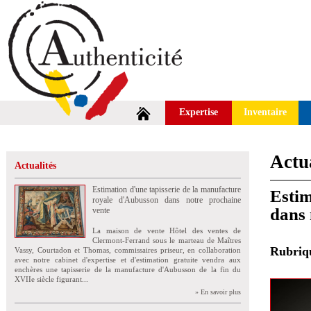
Expertise
Inventaire
Actua
Actualités
Estimation d'une tapisserie de la manufacture
Estim
royale d'Aubusson dans notre prochaine
dans 
vente
La maison de vente Hôtel des ventes de
Clermont-Ferrand sous le marteau de Maîtres
Rubri
Vassy, Courtadon et Thomas, commissaires priseur, en collaboration
avec notre cabinet d'expertise et d'estimation gratuite vendra aux
enchères une tapisserie de la manufacture d'Aubusson de la fin du
XVIIe siècle figurant...
» En savoir plus