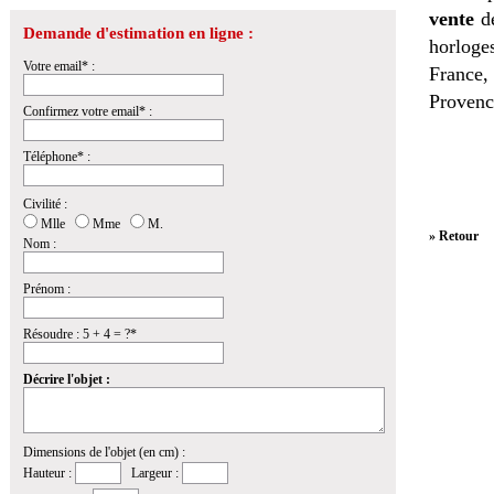
vente
de
Demande d'estimation en ligne :
horloges
Votre email* :
France,
Provenc
Confirmez votre email* :
Téléphone* :
Civilité :
Mlle
Mme
M.
» Retour
Nom :
Prénom :
Résoudre : 5 + 4 = ?*
Décrire l'objet :
Dimensions de l'objet (en cm) :
Hauteur :
Largeur :