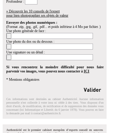
Profondeur :
» Découvrir les 10 conseils de l'expert
pour bien photographier ses objets de valeur
Envoyer des photos numériques :
(Format .zip, .jpg, .gif, .pdf... et poids inférieur à 4 Mo par fichier. )
Une photo générale de face :
Une photo du dos ou du dessous :
Une signature ou un détail :
Si vous rencontrez la moindre difficulté pour nous faire
parvenir vos images, vous pouvez nous contacter à
ICI
* Mentions obligatoires
Ces informations sont destinées au cabinet Authenticité. Aucune information
personnelle n'est collectée à votre insu ni cédée à des tiers. Vous disposez d'un
droit d'accés, de modification, de rectification et de suppression des données vous
concernant (loi Informatique et Libertés du 6 janvier 1978). Vous pouvez en faire
la demande par mail à
contact@authenticite.fr
.
Authenticité est le premier cabinet européen d'experts conseil en oeuvres