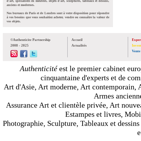
d'art, spécialistes en meubles, objets d'art, sculptures, tableaux et dessins,
anciens et modernes.
Nos bureaux de Paris et de Londres sont à votre disposition pour répondre
à vos besoins que vous souhaitiez acheter, vendre ou connaître la valeur de
vos objets.
©Authenticite Partnership
Accueil
Exper
2008 - 2025
Actualités
Inven
Vente
Authenticité
est le premier cabinet euro
cinquantaine d'experts et de comm
Art d'Asie, Art moderne, Art contemporain, A
Armes anciennes
Assurance Art et clientèle privée, Art nouve
Estampes et livres, Mobil
Photographie, Sculpture, Tableaux et dessins 
e