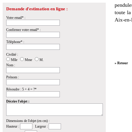
pendules
Demande d'estimation en ligne :
toute l
Votre email* :
Aix-en-
Confirmez votre email* :
Téléphone* :
Civilité :
Mlle
Mme
M.
» Retour
Nom :
Prénom :
Résoudre : 5 + 4 = ?*
Décrire l'objet :
Dimensions de l'objet (en cm) :
Hauteur :
Largeur :