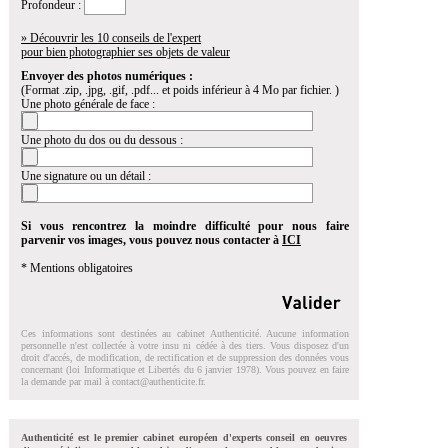
Profondeur :
» Découvrir les 10 conseils de l'expert
pour bien photographier ses objets de valeur
Envoyer des photos numériques :
(Format .zip, .jpg, .gif, .pdf... et poids inférieur à 4 Mo par fichier. )
Une photo générale de face :
Une photo du dos ou du dessous :
Une signature ou un détail :
Si vous rencontrez la moindre difficulté pour nous faire
parvenir vos images, vous pouvez nous contacter à
ICI
* Mentions obligatoires
Ces informations sont destinées au cabinet Authenticité. Aucune information
personnelle n'est collectée à votre insu ni cédée à des tiers. Vous disposez d'un
droit d'accés, de modification, de rectification et de suppression des données vous
concernant (loi Informatique et Libertés du 6 janvier 1978). Vous pouvez en faire
la demande par mail à
contact@authenticite.fr
.
Authenticité est le premier cabinet européen d'experts conseil en oeuvres