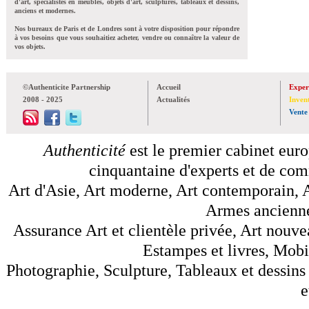
d'art, spécialistes en meubles, objets d'art, sculptures, tableaux et dessins,
anciens et modernes.
Nos bureaux de Paris et de Londres sont à votre disposition pour répondre
à vos besoins que vous souhaitiez acheter, vendre ou connaître la valeur de
vos objets.
©Authenticite Partnership
Accueil
Exper
2008 - 2025
Actualités
Inven
Vente
Authenticité
est le premier cabinet euro
cinquantaine d'experts et de comm
Art d'Asie, Art moderne, Art contemporain, A
Armes anciennes
Assurance Art et clientèle privée, Art nouve
Estampes et livres, Mobil
Photographie, Sculpture, Tableaux et dessins 
e