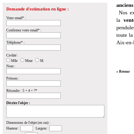
anciens
Demande d'estimation en ligne :
Nos ex
Votre email* :
la
vent
pendules
Confirmez votre email* :
toute l
Aix-en-
Téléphone* :
Civilité :
Mlle
Mme
M.
Nom :
» Retour
Prénom :
Résoudre : 5 + 4 = ?*
Décrire l'objet :
Dimensions de l'objet (en cm) :
Hauteur :
Largeur :