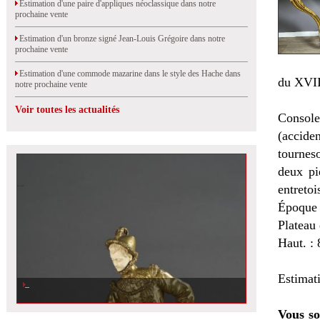
Estimation d'une paire d'appliques néoclassique dans notre
prochaine vente
Estimation d'un bronze signé Jean-Louis Grégoire dans notre
prochaine vente
Estimation d'une commode mazarine dans le style des Hache dans
du XVII
notre prochaine vente
Voir toutes les actualités
Console
(accide
tourneso
deux pi
entretoi
Époque 
Plateau 
Haut. : 
Estimat
Vous so