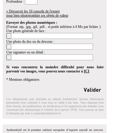
Profondeur :
» Découvrir les 10 conseils de l'expert
pour bien photographier ses objets de valeur
Envoyer des photos numériques :
(Format .zip, .jpg, .gif, .pdf... et poids inférieur à 4 Mo par fichier. )
Une photo générale de face :
Une photo du dos ou du dessous :
Une signature ou un détail :
Si vous rencontrez la moindre difficulté pour nous faire
parvenir vos images, vous pouvez nous contacter à
ICI
* Mentions obligatoires
Ces informations sont destinées au cabinet Authenticité. Aucune information
personnelle n'est collectée à votre insu ni cédée à des tiers. Vous disposez d'un
droit d'accés, de modification, de rectification et de suppression des données vous
concernant (loi Informatique et Libertés du 6 janvier 1978). Vous pouvez en faire
la demande par mail à
contact@authenticite.fr
.
Authenticité est le premier cabinet européen d'experts conseil en oeuvres