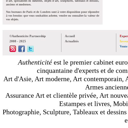
d'art, spécialistes en meubles, objets d'art, sculptures, tableaux et dessins,
anciens et modernes.
Nos bureaux de Paris et de Londres sont à votre disposition pour répondre
à vos besoins que vous souhaitiez acheter, vendre ou connaître la valeur de
vos objets.
©Authenticite Partnership
Accueil
Exper
2008 - 2025
Actualités
Inven
Vente
Authenticité
est le premier cabinet euro
cinquantaine d'experts et de comm
Art d'Asie, Art moderne, Art contemporain, A
Armes anciennes
Assurance Art et clientèle privée, Art nouve
Estampes et livres, Mobil
Photographie, Sculpture, Tableaux et dessins 
e