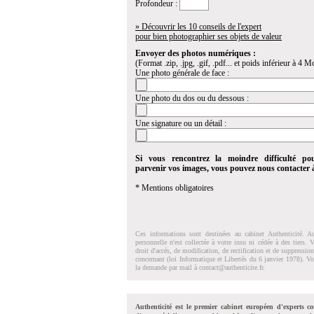
Profondeur :
» Découvrir les 10 conseils de l'expert
pour bien photographier ses objets de valeur
Envoyer des photos numériques :
(Format .zip, .jpg, .gif, .pdf... et poids inférieur à 4 Mo
Une photo générale de face :
Une photo du dos ou du dessous :
Une signature ou un détail :
Si vous rencontrez la moindre difficulté po
parvenir vos images, vous pouvez nous contacter
* Mentions obligatoires
Ces informations sont destinées au cabinet Authenticité. A
personnelle n'est collectée à votre insu ni cédée à des tiers.
droit d'accés, de modification, de rectification et de suppressi
concernant (loi Informatique et Libertés du 6 janvier 1978). V
la demande par mail à
contact@authenticite.fr
.
Authenticité est le premier cabinet européen d'experts co