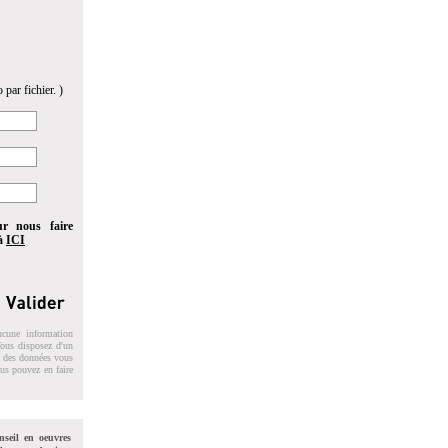
 par fichier. )
ur nous faire
 à
ICI
ucune information
 Vous disposez d'un
on des données vous
ous pouvez en faire
nseil en oeuvres