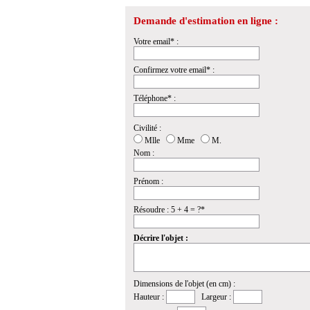
Demande d'estimation en ligne :
Votre email* :
Confirmez votre email* :
Téléphone* :
Civilité :
Mlle
Mme
M.
Nom :
Prénom :
Résoudre : 5 + 4 = ?*
Décrire l'objet :
Dimensions de l'objet (en cm) :
Hauteur :
Largeur :