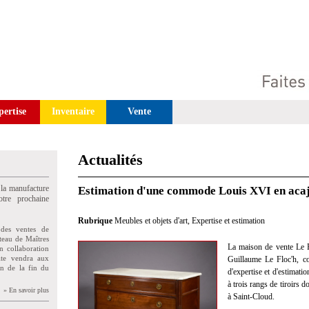
pertise
Inventaire
Vente
Actualités
 la manufacture
Estimation d'une commode Louis XVI en acaj
tre prochaine
Rubrique
Meubles et objets d'art
,
Expertise et estimation
des ventes de
teau de Maîtres
La maison de vente Le F
n collaboration
uite vendra aux
Guillaume Le Floc'h, co
on de la fin du
d'expertise et d'estima
à trois rangs de tiroirs 
» En savoir plus
à Saint-Cloud.