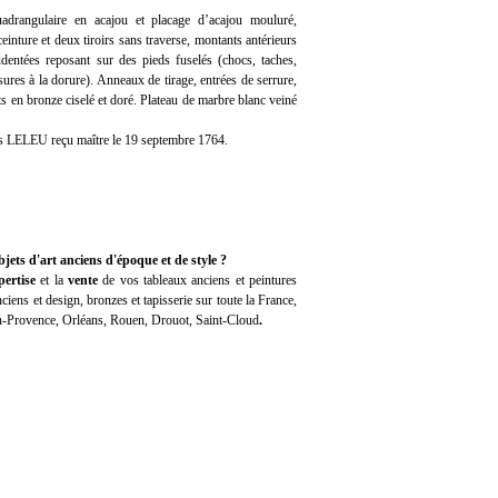
rangulaire en acajou et placage d’acajou mouluré,
ceinture et deux tiroirs sans traverse, montants antérieurs
udentées reposant sur des pieds fuselés (chocs, taches,
usures à la dorure). Anneaux de tirage, entrées de serrure,
s en bronze ciselé et doré. Plateau de marbre blanc veiné
is LELEU reçu maître le 19 septembre 1764.
jets d'art anciens d'époque et de style ?
pertise
et la
vente
de vos tableaux anciens et peintures
iens et design, bronzes et tapisserie sur toute la France,
en-Provence, Orléans, Rouen, Drouot, Saint-Cloud
.