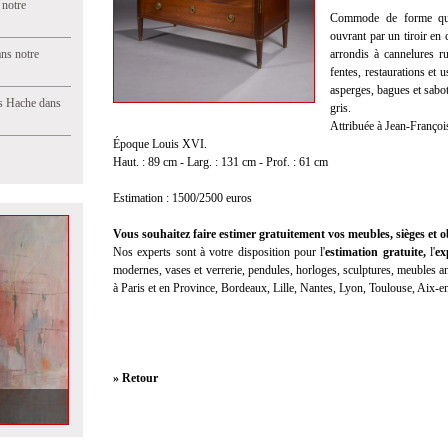
 notre
Commode de forme quad
ouvrant par un tiroir en 
ns notre
arrondis à cannelures r
fentes, restaurations et 
asperges, bagues et sabot
s Hache dans
gris.
Attribuée à Jean-Franço
Époque Louis XVI.
Haut. : 89 cm - Larg. : 131 cm - Prof. : 61 cm
Estimation : 1500/2500 euros
Vous souhaitez faire estimer gratuitement vos meubles, sièges et ob
Nos experts sont à votre disposition pour l'
estimation gratuite
,
l'
ex
modernes, vases et verrerie, pendules, horloges, sculptures, meubles anc
à Paris et en Province, Bordeaux, Lille, Nantes, Lyon, Toulouse, Aix-
» Retour