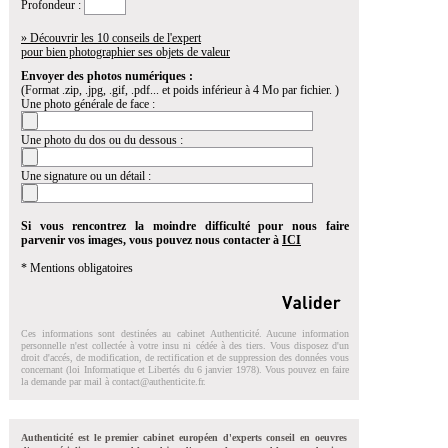
Profondeur :
» Découvrir les 10 conseils de l'expert
pour bien photographier ses objets de valeur
Envoyer des photos numériques :
(Format .zip, .jpg, .gif, .pdf... et poids inférieur à 4 Mo par fichier. )
Une photo générale de face :
Une photo du dos ou du dessous :
Une signature ou un détail :
Si vous rencontrez la moindre difficulté pour nous faire
parvenir vos images, vous pouvez nous contacter à
ICI
* Mentions obligatoires
Ces informations sont destinées au cabinet Authenticité. Aucune information
personnelle n'est collectée à votre insu ni cédée à des tiers. Vous disposez d'un
droit d'accés, de modification, de rectification et de suppression des données vous
concernant (loi Informatique et Libertés du 6 janvier 1978). Vous pouvez en faire
la demande par mail à
contact@authenticite.fr
.
Authenticité est le premier cabinet européen d'experts conseil en oeuvres