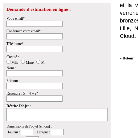
et la
v
Demande d'estimation en ligne :
verrer
Votre email* :
bronzes
Lille,
Confirmez votre email* :
Cloud
.
Téléphone* :
Civilité :
» Retour
Mlle
Mme
M.
Nom :
Prénom :
Résoudre : 5 + 4 = ?*
Décrire l'objet :
Dimensions de l'objet (en cm) :
Hauteur :
Largeur :