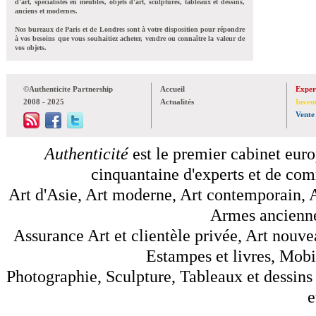
d'art, spécialistes en meubles, objets d'art, sculptures, tableaux et dessins,
anciens et modernes.
Nos bureaux de Paris et de Londres sont à votre disposition pour répondre
à vos besoins que vous souhaitiez acheter, vendre ou connaître la valeur de
vos objets.
©Authenticite Partnership
Accueil
Exper
2008 - 2025
Actualités
Inven
Vente
Authenticité
est le premier cabinet euro
cinquantaine d'experts et de comm
Art d'Asie, Art moderne, Art contemporain, A
Armes anciennes
Assurance Art et clientèle privée, Art nouve
Estampes et livres, Mobil
Photographie, Sculpture, Tableaux et dessins 
e