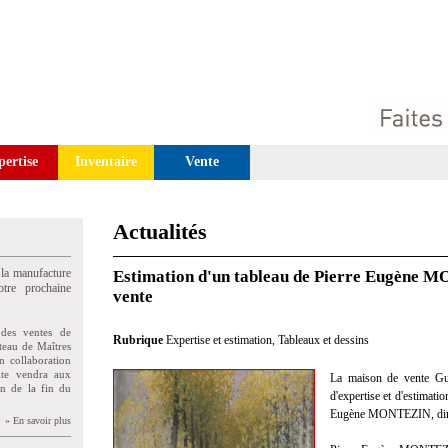
pertise
Inventaire
Vente
Actualités
 la manufacture
Estimation d'un tableau de Pierre Eugène 
tre prochaine
vente
des ventes de
Rubrique
Expertise et estimation
,
Tableaux et dessins
teau de Maîtres
n collaboration
uite vendra aux
La maison de vente Gui
on de la fin du
d'expertise et d'estimati
Eugène MONTEZIN, dima
» En savoir plus