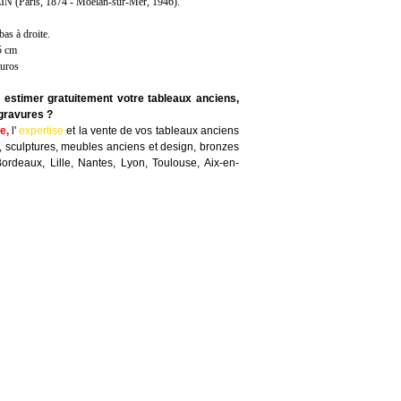
 (Paris, 1874 - Moëlan-sur-Mer, 1946).
bas à droite.
65 cm
euros
e estimer gratuitement votre tableaux anciens,
 gravures ?
te
,
l'
expertise
et la
vente
de vos tableaux anciens
, sculptures, meubles anciens et design, bronzes
Bordeaux, Lille, Nantes, Lyon, Toulouse, Aix-en-