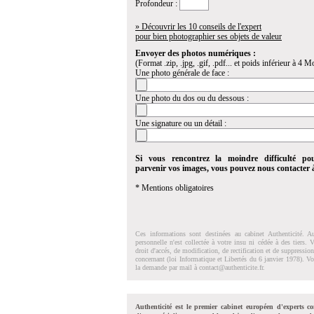
Profondeur :
» Découvrir les 10 conseils de l'expert
pour bien photographier ses objets de valeur
Envoyer des photos numériques :
(Format .zip, .jpg, .gif, .pdf... et poids inférieur à 4 Mo
Une photo générale de face :
Une photo du dos ou du dessous :
Une signature ou un détail :
Si vous rencontrez la moindre difficulté po
parvenir vos images, vous pouvez nous contacter
* Mentions obligatoires
Ces informations sont destinées au cabinet Authenticité. A
personnelle n'est collectée à votre insu ni cédée à des tiers.
droit d'accés, de modification, de rectification et de suppressi
concernant (loi Informatique et Libertés du 6 janvier 1978). V
la demande par mail à
contact@authenticite.fr
.
Authenticité est le premier cabinet européen d'experts co