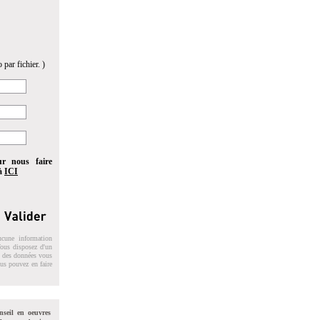
 par fichier. )
ur nous faire
 à
ICI
ucune information
 Vous disposez d'un
on des données vous
ous pouvez en faire
nseil en oeuvres