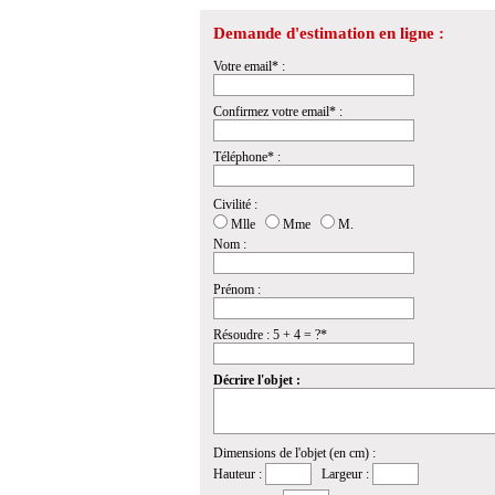
Demande d'estimation en ligne :
Votre email* :
Confirmez votre email* :
Téléphone* :
Civilité :
Mlle
Mme
M.
Nom :
Prénom :
Résoudre : 5 + 4 = ?*
Décrire l'objet :
Dimensions de l'objet (en cm) :
Hauteur :
Largeur :