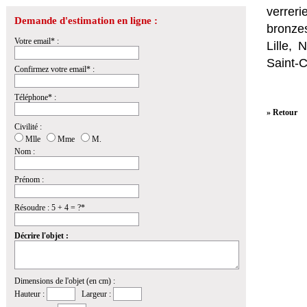
verrer
Demande d'estimation en ligne :
bronzes
Votre email* :
Lille,
Saint-
Confirmez votre email* :
Téléphone* :
» Retour
Civilité :
Mlle
Mme
M.
Nom :
Prénom :
Résoudre : 5 + 4 = ?*
Décrire l'objet :
Dimensions de l'objet (en cm) :
Hauteur :
Largeur :