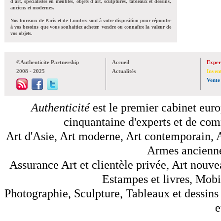
d'art, spécialistes en meubles, objets d'art, sculptures, tableaux et dessins,
anciens et modernes.
Nos bureaux de Paris et de Londres sont à votre disposition pour répondre
à vos besoins que vous souhaitiez acheter, vendre ou connaître la valeur de
vos objets.
©Authenticite Partnership
Accueil
Exper
2008 - 2025
Actualités
Inven
Vente
Authenticité
est le premier cabinet euro
cinquantaine d'experts et de comm
Art d'Asie, Art moderne, Art contemporain, A
Armes anciennes
Assurance Art et clientèle privée, Art nouve
Estampes et livres, Mobil
Photographie, Sculpture, Tableaux et dessins 
e