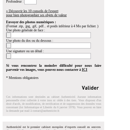
Profondeur :
» Découvrir les 10 conseils de l'expert
pour bien photographier ses objets de valeur
Envoyer des photos numériques :
(Format .zip, .jpg, .gif, .pdf... et poids inférieur à 4 Mo par fichier. )
Une photo générale de face :
Une photo du dos ou du dessous :
Une signature ou un détail :
Si vous rencontrez la moindre difficulté pour nous faire
parvenir vos images, vous pouvez nous contacter à
ICI
* Mentions obligatoires
Ces informations sont destinées au cabinet Authenticité. Aucune information
personnelle n'est collectée à votre insu ni cédée à des tiers. Vous disposez d'un
droit d'accés, de modification, de rectification et de suppression des données vous
concernant (loi Informatique et Libertés du 6 janvier 1978). Vous pouvez en faire
la demande par mail à
contact@authenticite.fr
.
Authenticité est le premier cabinet européen d'experts conseil en oeuvres