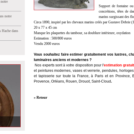
 notre
Support de fontaine ou
concrétions, têtes de d
ns notre
marins surgissant des flo
Circa 1890, inspiré par les chevaux marins créés par Gustave Debrie 
20 x 77 x 45 cm
s Hache dans
Manque les plaquettes du tambour, sa doublure intérieure, oxydation
Estimation : 500/800 euros
Vendu 2000 euros
Vous souhaitez faire estimer gratuitement vos lustres, ch
luminaires anciens et modernes ?
Nos experts sont à votre disposition pour l'
estimation gratui
et peintures modernes, vases et verrerie, pendules, horloges
et tapisserie sur toute la France, à Paris et en Province, 
Provence, Orléans, Rouen, Drouot, Saint-Cloud
.
» Retour