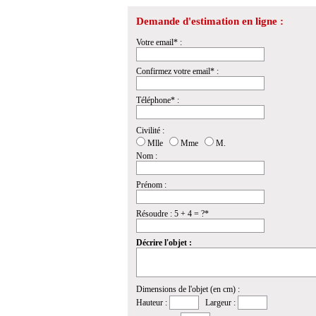
Demande d'estimation en ligne :
Votre email* :
Confirmez votre email* :
Téléphone* :
Civilité :
Mlle
Mme
M.
Nom :
Prénom :
Résoudre : 5 + 4 = ?*
Décrire l'objet :
Dimensions de l'objet (en cm) :
Hauteur :
Largeur :