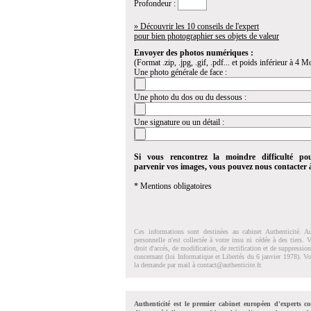
Profondeur :
» Découvrir les 10 conseils de l'expert
pour bien photographier ses objets de valeur
Envoyer des photos numériques :
(Format .zip, .jpg, .gif, .pdf... et poids inférieur à 4 Mo
Une photo générale de face :
Une photo du dos ou du dessous :
Une signature ou un détail :
Si vous rencontrez la moindre difficulté po
parvenir vos images, vous pouvez nous contacter
* Mentions obligatoires
Ces informations sont destinées au cabinet Authenticité. A
personnelle n'est collectée à votre insu ni cédée à des tiers.
droit d'accés, de modification, de rectification et de suppressi
concernant (loi Informatique et Libertés du 6 janvier 1978). V
la demande par mail à
contact@authenticite.fr
.
Authenticité est le premier cabinet européen d'experts co