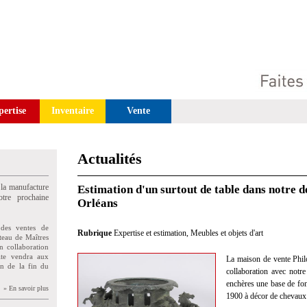
pertise
Inventaire
Vente
Actualités
 la manufacture
Estimation d'un surtout de table dans notre d
tre prochaine
Orléans
des ventes de
Rubrique
Expertise et estimation
,
Meubles et objets d'art
teau de Maîtres
n collaboration
uite vendra aux
La maison de vente Phil
on de la fin du
collaboration avec notre
enchères une base de fon
» En savoir plus
1900 à décor de chevaux 