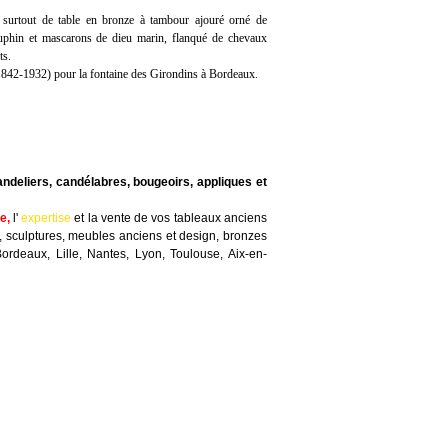
 surtout de table en bronze à tambour ajouré orné de
auphin et mascarons de dieu marin, flanqué de chevaux
ts.
(1842-1932) pour la fontaine des Girondins à Bordeaux.
andeliers, candélabres, bougeoirs, appliques et
te
,
l'
expertise
et la
vente
de vos tableaux anciens
, sculptures, meubles anciens et design, bronzes
Bordeaux, Lille, Nantes, Lyon, Toulouse, Aix-en-