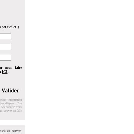
 par fichier. )
ur nous faire
 à
ICI
ucune information
 Vous disposez d'un
on des données vous
ous pouvez en faire
nseil en oeuvres