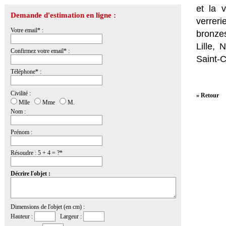
et la
v
Demande d'estimation en ligne :
verrer
Votre email* :
bronzes
Lille,
Confirmez votre email* :
Saint-
Téléphone* :
Civilité :
» Retour
Mlle
Mme
M.
Nom :
Prénom :
Résoudre : 5 + 4 = ?*
Décrire l'objet :
Dimensions de l'objet (en cm) :
Hauteur :
Largeur :