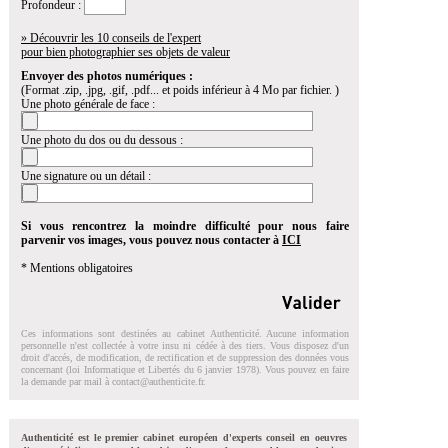
Profondeur :
» Découvrir les 10 conseils de l'expert
pour bien photographier ses objets de valeur
Envoyer des photos numériques :
(Format .zip, .jpg, .gif, .pdf... et poids inférieur à 4 Mo par fichier. )
Une photo générale de face :
Une photo du dos ou du dessous :
Une signature ou un détail :
Si vous rencontrez la moindre difficulté pour nous faire
parvenir vos images, vous pouvez nous contacter à
ICI
* Mentions obligatoires
Ces informations sont destinées au cabinet Authenticité. Aucune information
personnelle n'est collectée à votre insu ni cédée à des tiers. Vous disposez d'un
droit d'accés, de modification, de rectification et de suppression des données vous
concernant (loi Informatique et Libertés du 6 janvier 1978). Vous pouvez en faire
la demande par mail à
contact@authenticite.fr
.
Authenticité est le premier cabinet européen d'experts conseil en oeuvres