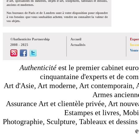
d'art, spécialistes en meubles, objets d'art, sculptures, tableaux et dessins,
anciens et modernes.
Nos bureaux de Paris et de Londres sont à votre disposition pour répondre
à vos besoins que vous souhaitiez acheter, vendre ou connaître la valeur de
vos objets.
©Authenticite Partnership
Accueil
Exper
2008 - 2025
Actualités
Inven
Vente
Authenticité
est le premier cabinet euro
cinquantaine d'experts et de comm
Art d'Asie, Art moderne, Art contemporain, A
Armes anciennes
Assurance Art et clientèle privée, Art nouve
Estampes et livres, Mobil
Photographie, Sculpture, Tableaux et dessins 
e