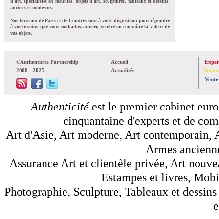
d'art, spécialistes en meubles, objets d'art, sculptures, tableaux et dessins,
anciens et modernes.
Nos bureaux de Paris et de Londres sont à votre disposition pour répondre
à vos besoins que vous souhaitiez acheter, vendre ou connaître la valeur de
vos objets.
©Authenticite Partnership
Accueil
Exper
2008 - 2025
Actualités
Inven
Vente
Authenticité
est le premier cabinet euro
cinquantaine d'experts et de comm
Art d'Asie, Art moderne, Art contemporain, A
Armes anciennes
Assurance Art et clientèle privée, Art nouve
Estampes et livres, Mobil
Photographie, Sculpture, Tableaux et dessins 
e