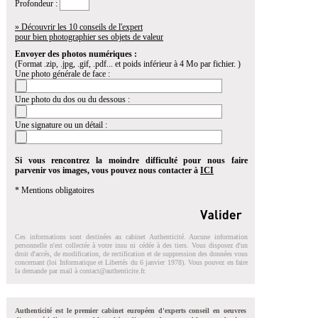
Profondeur :
» Découvrir les 10 conseils de l'expert
pour bien photographier ses objets de valeur
Envoyer des photos numériques :
(Format .zip, .jpg, .gif, .pdf... et poids inférieur à 4 Mo par fichier. )
Une photo générale de face :
Une photo du dos ou du dessous :
Une signature ou un détail :
Si vous rencontrez la moindre difficulté pour nous faire
parvenir vos images, vous pouvez nous contacter à
ICI
* Mentions obligatoires
Ces informations sont destinées au cabinet Authenticité. Aucune information
personnelle n'est collectée à votre insu ni cédée à des tiers. Vous disposez d'un
droit d'accés, de modification, de rectification et de suppression des données vous
concernant (loi Informatique et Libertés du 6 janvier 1978). Vous pouvez en faire
la demande par mail à
contact@authenticite.fr
.
Authenticité est le premier cabinet européen d'experts conseil en oeuvres