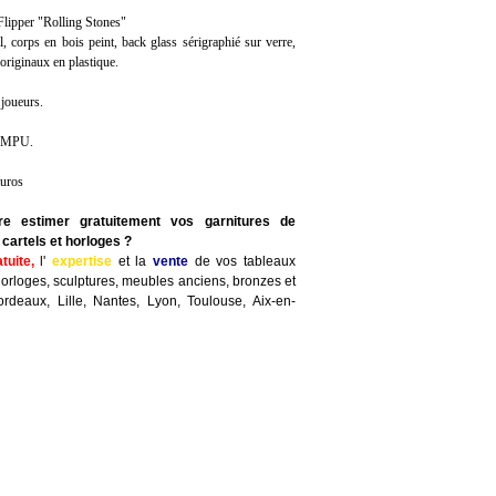
ipper "Rolling Stones"
, corps en bois peint, back glass sérigraphié sur verre,
 originaux en plastique.
 joueurs.
U-MPU.
euros
re estimer gratuitement vos garnitures de
cartels et horloges ?
atuite,
l'
expertise
et la
vente
de vos tableaux
horloges, sculptures, meubles anciens, bronzes et
ordeaux, Lille, Nantes, Lyon, Toulouse, Aix-en-