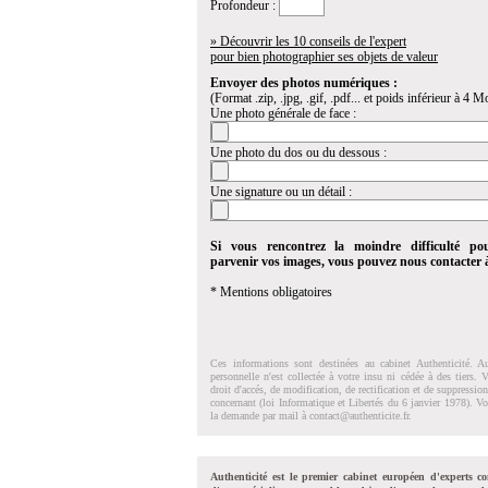
Profondeur :
» Découvrir les 10 conseils de l'expert
pour bien photographier ses objets de valeur
Envoyer des photos numériques :
(Format .zip, .jpg, .gif, .pdf... et poids inférieur à 4 Mo
Une photo générale de face :
Une photo du dos ou du dessous :
Une signature ou un détail :
Si vous rencontrez la moindre difficulté po
parvenir vos images, vous pouvez nous contacter
* Mentions obligatoires
Ces informations sont destinées au cabinet Authenticité. A
personnelle n'est collectée à votre insu ni cédée à des tiers.
droit d'accés, de modification, de rectification et de suppressi
concernant (loi Informatique et Libertés du 6 janvier 1978). V
la demande par mail à
contact@authenticite.fr
.
Authenticité est le premier cabinet européen d'experts co