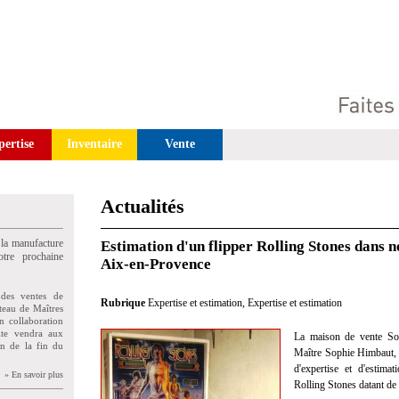
pertise
Inventaire
Vente
Actualités
 la manufacture
Estimation d'un flipper Rolling Stones dans 
tre prochaine
Aix-en-Provence
des ventes de
Rubrique
Expertise et estimation
,
Expertise et estimation
teau de Maîtres
n collaboration
uite vendra aux
La maison de vente So
on de la fin du
Maître Sophie Himbaut, c
d'expertise et d'estima
» En savoir plus
Rolling Stones datant de