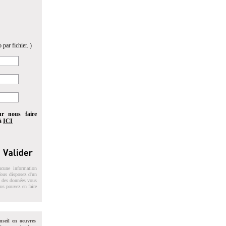
 par fichier. )
ur nous faire
 à
ICI
ucune information
 Vous disposez d'un
on des données vous
ous pouvez en faire
nseil en oeuvres