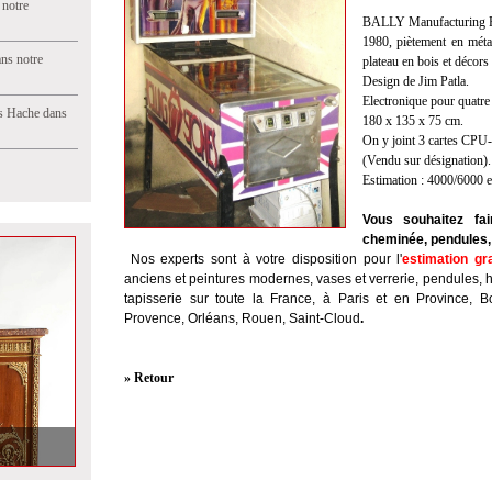
 notre
BALLY Manufacturing Fl
1980, piètement en métal
ns notre
plateau en bois et décors
Design de Jim Patla.
Electronique pour quatre
s Hache dans
180 x 135 x 75 cm.
On y joint 3 cartes CP
(Vendu sur désignation).
Estimation : 4000/6000 
Vous souhaitez fai
cheminée, pendules, 
Nos experts sont à votre disposition pour l'
estimation gr
anciens et peintures modernes, vases et verrerie, pendules, 
tapisserie sur toute la France, à Paris et en Province, B
Provence, Orléans, Rouen, Saint-Cloud
.
» Retour