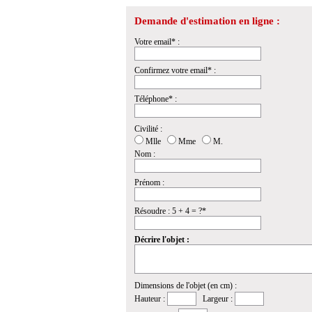
Demande d'estimation en ligne :
Votre email* :
Confirmez votre email* :
Téléphone* :
Civilité :
Mlle
Mme
M.
Nom :
Prénom :
Résoudre : 5 + 4 = ?*
Décrire l'objet :
Dimensions de l'objet (en cm) :
Hauteur :
Largeur :