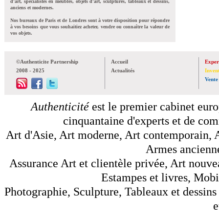
d'art, spécialistes en meubles, objets d'art, sculptures, tableaux et dessins,
anciens et modernes.
Nos bureaux de Paris et de Londres sont à votre disposition pour répondre
à vos besoins que vous souhaitiez acheter, vendre ou connaître la valeur de
vos objets.
©Authenticite Partnership
Accueil
Exper
2008 - 2025
Actualités
Inven
Vente
Authenticité
est le premier cabinet euro
cinquantaine d'experts et de comm
Art d'Asie, Art moderne, Art contemporain, A
Armes anciennes
Assurance Art et clientèle privée, Art nouve
Estampes et livres, Mobil
Photographie, Sculpture, Tableaux et dessins 
e