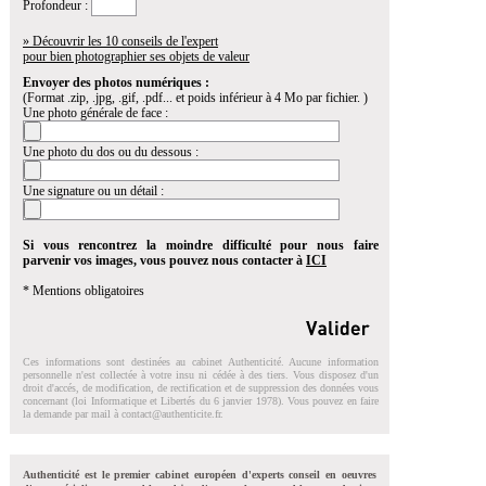
Profondeur :
» Découvrir les 10 conseils de l'expert
pour bien photographier ses objets de valeur
Envoyer des photos numériques :
(Format .zip, .jpg, .gif, .pdf... et poids inférieur à 4 Mo par fichier. )
Une photo générale de face :
Une photo du dos ou du dessous :
Une signature ou un détail :
Si vous rencontrez la moindre difficulté pour nous faire
parvenir vos images, vous pouvez nous contacter à
ICI
* Mentions obligatoires
Ces informations sont destinées au cabinet Authenticité. Aucune information
personnelle n'est collectée à votre insu ni cédée à des tiers. Vous disposez d'un
droit d'accés, de modification, de rectification et de suppression des données vous
concernant (loi Informatique et Libertés du 6 janvier 1978). Vous pouvez en faire
la demande par mail à
contact@authenticite.fr
.
Authenticité est le premier cabinet européen d'experts conseil en oeuvres