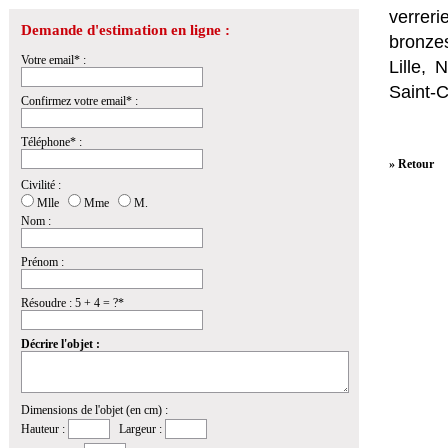
verrer
Demande d'estimation en ligne :
bronzes
Votre email* :
Lille,
Saint-
Confirmez votre email* :
Téléphone* :
» Retour
Civilité :
Mlle
Mme
M.
Nom :
Prénom :
Résoudre : 5 + 4 = ?*
Décrire l'objet :
Dimensions de l'objet (en cm) :
Hauteur :
Largeur :