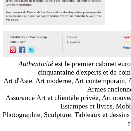
d'art, spécialistes en meubles, objets d'art, sculptures, tableaux et dessins,
anciens et modernes.
Nos bureaux de Paris et de Londres sont à votre disposition pour répondre
à vos besoins que vous souhaitiez acheter, vendre ou connaître la valeur de
vos objets.
©Authenticite Partnership
Accueil
Exper
2008 - 2025
Actualités
Inven
Vente
Authenticité
est le premier cabinet euro
cinquantaine d'experts et de comm
Art d'Asie, Art moderne, Art contemporain, A
Armes anciennes
Assurance Art et clientèle privée, Art nouve
Estampes et livres, Mobil
Photographie, Sculpture, Tableaux et dessins 
e