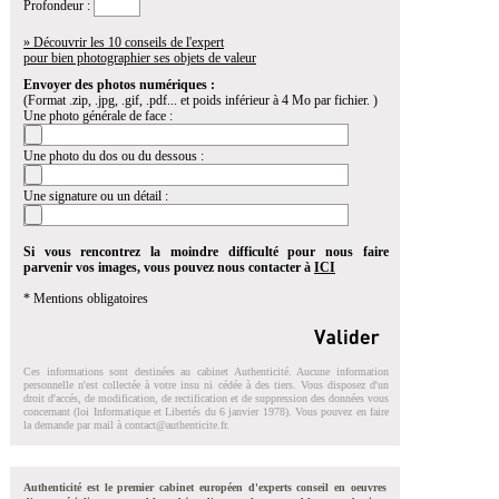
Profondeur :
» Découvrir les 10 conseils de l'expert
pour bien photographier ses objets de valeur
Envoyer des photos numériques :
(Format .zip, .jpg, .gif, .pdf... et poids inférieur à 4 Mo par fichier. )
Une photo générale de face :
Une photo du dos ou du dessous :
Une signature ou un détail :
Si vous rencontrez la moindre difficulté pour nous faire
parvenir vos images, vous pouvez nous contacter à
ICI
* Mentions obligatoires
Ces informations sont destinées au cabinet Authenticité. Aucune information
personnelle n'est collectée à votre insu ni cédée à des tiers. Vous disposez d'un
droit d'accés, de modification, de rectification et de suppression des données vous
concernant (loi Informatique et Libertés du 6 janvier 1978). Vous pouvez en faire
la demande par mail à
contact@authenticite.fr
.
Authenticité est le premier cabinet européen d'experts conseil en oeuvres