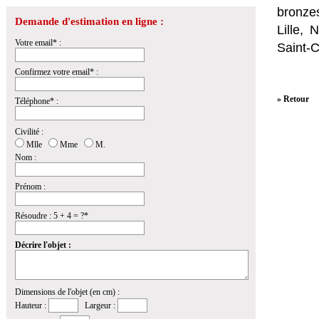
bronzes
Demande d'estimation en ligne :
Lille,
Votre email* :
Saint-
Confirmez votre email* :
» Retour
Téléphone* :
Civilité :
Mlle
Mme
M.
Nom :
Prénom :
Résoudre : 5 + 4 = ?*
Décrire l'objet :
Dimensions de l'objet (en cm) :
Hauteur :
Largeur :