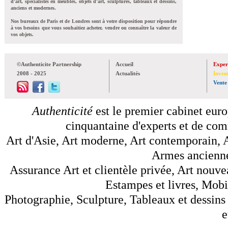
d'art, spécialistes en meubles, objets d'art, sculptures, tableaux et dessins,
anciens et modernes.
Nos bureaux de Paris et de Londres sont à votre disposition pour répondre
à vos besoins que vous souhaitiez acheter, vendre ou connaître la valeur de
vos objets.
©Authenticite Partnership
Accueil
Exper
2008 - 2025
Actualités
Inven
Vente
Authenticité
est le premier cabinet euro
cinquantaine d'experts et de comm
Art d'Asie, Art moderne, Art contemporain, A
Armes anciennes
Assurance Art et clientèle privée, Art nouve
Estampes et livres, Mobil
Photographie, Sculpture, Tableaux et dessins 
e