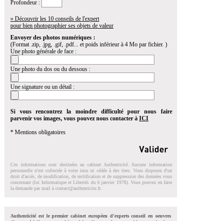
Profondeur :
» Découvrir les 10 conseils de l'expert
pour bien photographier ses objets de valeur
Envoyer des photos numériques :
(Format .zip, .jpg, .gif, .pdf... et poids inférieur à 4 Mo par fichier. )
Une photo générale de face :
Une photo du dos ou du dessous :
Une signature ou un détail :
Si vous rencontrez la moindre difficulté pour nous faire
parvenir vos images, vous pouvez nous contacter à
ICI
* Mentions obligatoires
Ces informations sont destinées au cabinet Authenticité. Aucune information
personnelle n'est collectée à votre insu ni cédée à des tiers. Vous disposez d'un
droit d'accés, de modification, de rectification et de suppression des données vous
concernant (loi Informatique et Libertés du 6 janvier 1978). Vous pouvez en faire
la demande par mail à
contact@authenticite.fr
.
Authenticité est le premier cabinet européen d'experts conseil en oeuvres