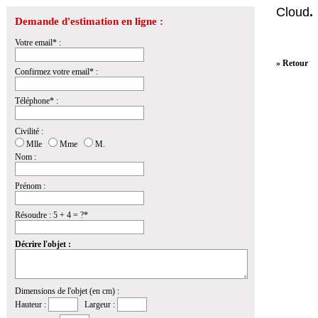
Cloud
.
Demande d'estimation en ligne :
Votre email* :
» Retour
Confirmez votre email* :
Téléphone* :
Civilité :
Mlle
Mme
M.
Nom :
Prénom :
Résoudre : 5 + 4 = ?*
Décrire l'objet :
Dimensions de l'objet (en cm) :
Hauteur :
Largeur :