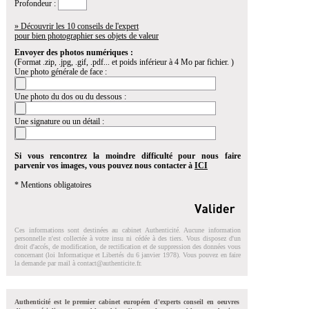
Profondeur :
» Découvrir les 10 conseils de l'expert
pour bien photographier ses objets de valeur
Envoyer des photos numériques :
(Format .zip, .jpg, .gif, .pdf... et poids inférieur à 4 Mo par fichier. )
Une photo générale de face :
Une photo du dos ou du dessous :
Une signature ou un détail :
Si vous rencontrez la moindre difficulté pour nous faire
parvenir vos images, vous pouvez nous contacter à
ICI
* Mentions obligatoires
Ces informations sont destinées au cabinet Authenticité. Aucune information
personnelle n'est collectée à votre insu ni cédée à des tiers. Vous disposez d'un
droit d'accés, de modification, de rectification et de suppression des données vous
concernant (loi Informatique et Libertés du 6 janvier 1978). Vous pouvez en faire
la demande par mail à
contact@authenticite.fr
.
Authenticité est le premier cabinet européen d'experts conseil en oeuvres