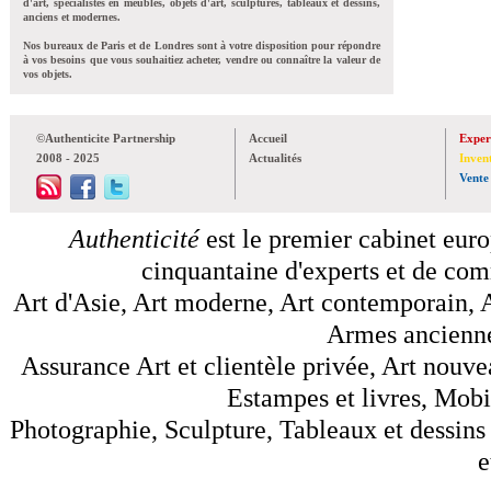
d'art, spécialistes en meubles, objets d'art, sculptures, tableaux et dessins,
anciens et modernes.
Nos bureaux de Paris et de Londres sont à votre disposition pour répondre
à vos besoins que vous souhaitiez acheter, vendre ou connaître la valeur de
vos objets.
©Authenticite Partnership
Accueil
Exper
2008 - 2025
Actualités
Inven
Vente
Authenticité
est le premier cabinet euro
cinquantaine d'experts et de comm
Art d'Asie, Art moderne, Art contemporain, A
Armes anciennes
Assurance Art et clientèle privée, Art nouve
Estampes et livres, Mobil
Photographie, Sculpture, Tableaux et dessins 
e