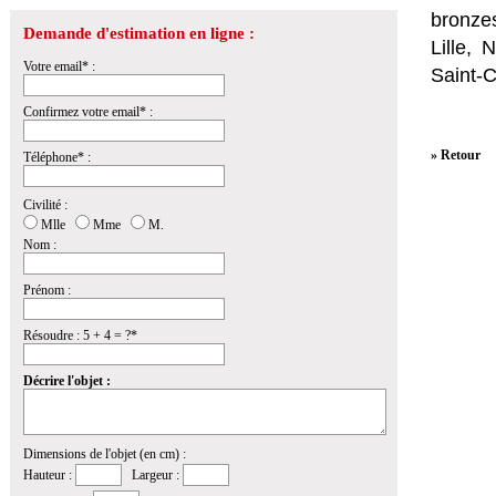
bronzes
Demande d'estimation en ligne :
Lille,
Votre email* :
Saint-
Confirmez votre email* :
» Retour
Téléphone* :
Civilité :
Mlle
Mme
M.
Nom :
Prénom :
Résoudre : 5 + 4 = ?*
Décrire l'objet :
Dimensions de l'objet (en cm) :
Hauteur :
Largeur :