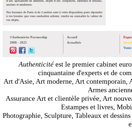
d'art, spécialistes en meubles, objets d'art, sculptures, tableaux et dessins,
anciens et modernes.
Nos bureaux de Paris et de Londres sont à votre disposition pour répondre
à vos besoins que vous souhaitiez acheter, vendre ou connaître la valeur de
vos objets.
©Authenticite Partnership
Accueil
Exper
2008 - 2025
Actualités
Inven
Vente
Authenticité
est le premier cabinet euro
cinquantaine d'experts et de comm
Art d'Asie, Art moderne, Art contemporain, A
Armes anciennes
Assurance Art et clientèle privée, Art nouve
Estampes et livres, Mobil
Photographie, Sculpture, Tableaux et dessins 
e