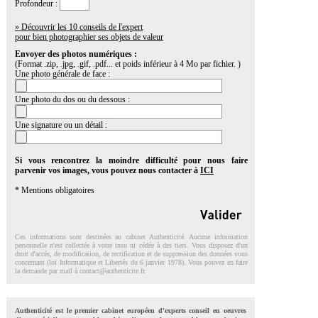
Profondeur :
» Découvrir les 10 conseils de l'expert
pour bien photographier ses objets de valeur
Envoyer des photos numériques :
(Format .zip, .jpg, .gif, .pdf... et poids inférieur à 4 Mo par fichier. )
Une photo générale de face :
Une photo du dos ou du dessous :
Une signature ou un détail :
Si vous rencontrez la moindre difficulté pour nous faire
parvenir vos images, vous pouvez nous contacter à
ICI
* Mentions obligatoires
Ces informations sont destinées au cabinet Authenticité. Aucune information
personnelle n'est collectée à votre insu ni cédée à des tiers. Vous disposez d'un
droit d'accés, de modification, de rectification et de suppression des données vous
concernant (loi Informatique et Libertés du 6 janvier 1978). Vous pouvez en faire
la demande par mail à
contact@authenticite.fr
.
Authenticité est le premier cabinet européen d'experts conseil en oeuvres