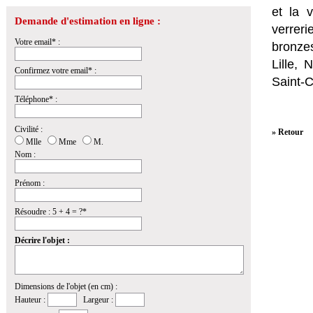
et la
v
Demande d'estimation en ligne :
verrer
Votre email* :
bronzes
Lille,
Confirmez votre email* :
Saint-
Téléphone* :
Civilité :
» Retour
Mlle
Mme
M.
Nom :
Prénom :
Résoudre : 5 + 4 = ?*
Décrire l'objet :
Dimensions de l'objet (en cm) :
Hauteur :
Largeur :