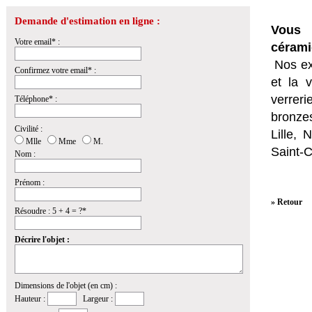
Demande d'estimation en ligne :
Vous 
Votre email* :
cérami
Nos ex
Confirmez votre email* :
et la
v
verrer
Téléphone* :
bronzes
Civilité :
Lille,
Mlle
Mme
M.
Saint-
Nom :
Prénom :
» Retour
Résoudre : 5 + 4 = ?*
Décrire l'objet :
Dimensions de l'objet (en cm) :
Hauteur :
Largeur :