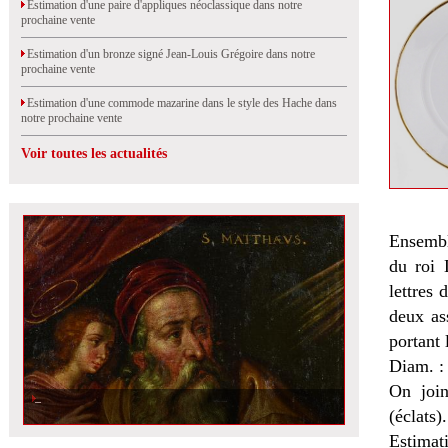
Estimation d'une paire d'appliques néoclassique dans notre
prochaine vente
Estimation d'un bronze signé Jean-Louis Grégoire dans notre
prochaine vente
Estimation d'une commode mazarine dans le style des Hache dans
notre prochaine vente
Voir toutes les actualités
Ensemble
du roi 
lettres 
deux as
portant 
Diam. :
On join
(éclats).
Estimat