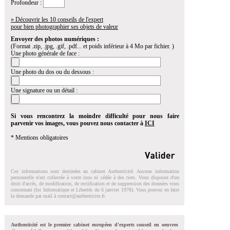
Profondeur :
» Découvrir les 10 conseils de l'expert
pour bien photographier ses objets de valeur
Envoyer des photos numériques :
(Format .zip, .jpg, .gif, .pdf... et poids inférieur à 4 Mo par fichier. )
Une photo générale de face :
Une photo du dos ou du dessous :
Une signature ou un détail :
Si vous rencontrez la moindre difficulté pour nous faire
parvenir vos images, vous pouvez nous contacter à
ICI
* Mentions obligatoires
Ces informations sont destinées au cabinet Authenticité. Aucune information
personnelle n'est collectée à votre insu ni cédée à des tiers. Vous disposez d'un
droit d'accés, de modification, de rectification et de suppression des données vous
concernant (loi Informatique et Libertés du 6 janvier 1978). Vous pouvez en faire
la demande par mail à
contact@authenticite.fr
.
Authenticité est le premier cabinet européen d'experts conseil en oeuvres