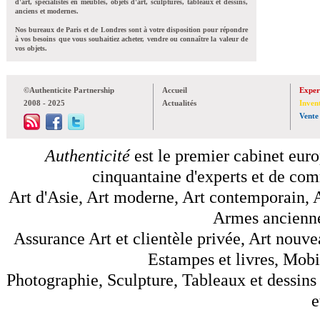
d'art, spécialistes en meubles, objets d'art, sculptures, tableaux et dessins,
anciens et modernes.
Nos bureaux de Paris et de Londres sont à votre disposition pour répondre
à vos besoins que vous souhaitiez acheter, vendre ou connaître la valeur de
vos objets.
©Authenticite Partnership
Accueil
Exper
2008 - 2025
Actualités
Inven
Vente
Authenticité
est le premier cabinet euro
cinquantaine d'experts et de comm
Art d'Asie, Art moderne, Art contemporain, A
Armes anciennes
Assurance Art et clientèle privée, Art nouve
Estampes et livres, Mobil
Photographie, Sculpture, Tableaux et dessins 
e