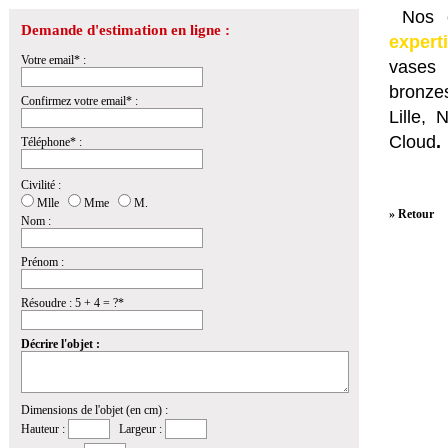
Nos e
Demande d'estimation en ligne :
expert
Votre email* :
vases 
bronzes
Confirmez votre email* :
Lille,
Cloud
.
Téléphone* :
Civilité :
Mlle
Mme
M.
» Retour
Nom :
Prénom :
Résoudre : 5 + 4 = ?*
Décrire l'objet :
Dimensions de l'objet (en cm) :
Hauteur :
Largeur :