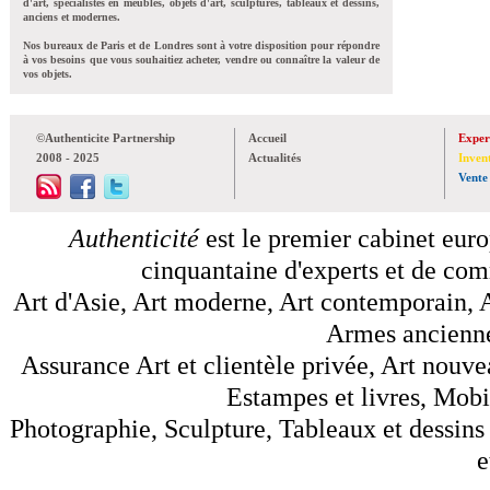
d'art, spécialistes en meubles, objets d'art, sculptures, tableaux et dessins,
anciens et modernes.
Nos bureaux de Paris et de Londres sont à votre disposition pour répondre
à vos besoins que vous souhaitiez acheter, vendre ou connaître la valeur de
vos objets.
©Authenticite Partnership
Accueil
Exper
2008 - 2025
Actualités
Inven
Vente
Authenticité
est le premier cabinet euro
cinquantaine d'experts et de comm
Art d'Asie, Art moderne, Art contemporain, A
Armes anciennes
Assurance Art et clientèle privée, Art nouve
Estampes et livres, Mobil
Photographie, Sculpture, Tableaux et dessins 
e