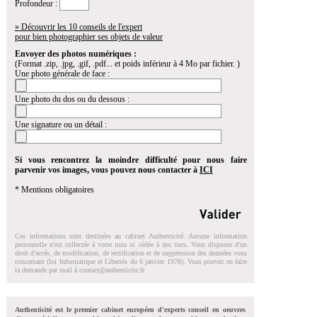
Profondeur :
» Découvrir les 10 conseils de l'expert
pour bien photographier ses objets de valeur
Envoyer des photos numériques :
(Format .zip, .jpg, .gif, .pdf... et poids inférieur à 4 Mo par fichier. )
Une photo générale de face :
Une photo du dos ou du dessous :
Une signature ou un détail :
Si vous rencontrez la moindre difficulté pour nous faire
parvenir vos images, vous pouvez nous contacter à
ICI
* Mentions obligatoires
Ces informations sont destinées au cabinet Authenticité. Aucune information
personnelle n'est collectée à votre insu ni cédée à des tiers. Vous disposez d'un
droit d'accés, de modification, de rectification et de suppression des données vous
concernant (loi Informatique et Libertés du 6 janvier 1978). Vous pouvez en faire
la demande par mail à
contact@authenticite.fr
.
Authenticité est le premier cabinet européen d'experts conseil en oeuvres