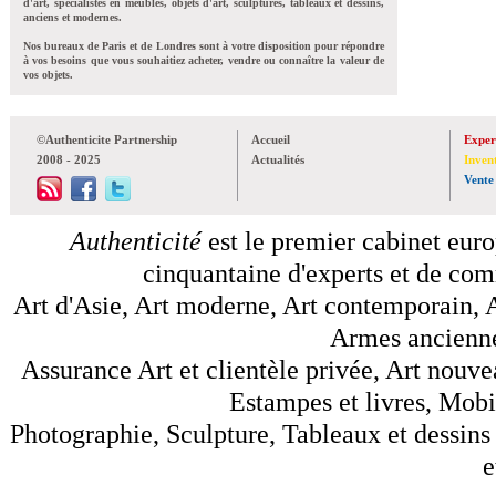
d'art, spécialistes en meubles, objets d'art, sculptures, tableaux et dessins,
anciens et modernes.
Nos bureaux de Paris et de Londres sont à votre disposition pour répondre
à vos besoins que vous souhaitiez acheter, vendre ou connaître la valeur de
vos objets.
©Authenticite Partnership
Accueil
Exper
2008 - 2025
Actualités
Inven
Vente
Authenticité
est le premier cabinet euro
cinquantaine d'experts et de comm
Art d'Asie, Art moderne, Art contemporain, A
Armes anciennes
Assurance Art et clientèle privée, Art nouve
Estampes et livres, Mobil
Photographie, Sculpture, Tableaux et dessins 
e