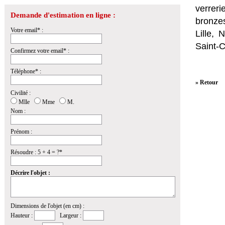
verrer
Demande d'estimation en ligne :
bronzes
Votre email* :
Lille,
Saint-
Confirmez votre email* :
Téléphone* :
» Retour
Civilité :
Mlle
Mme
M.
Nom :
Prénom :
Résoudre : 5 + 4 = ?*
Décrire l'objet :
Dimensions de l'objet (en cm) :
Hauteur :
Largeur :