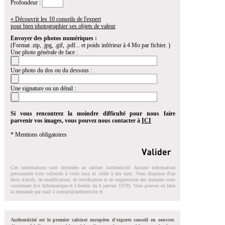
Profondeur :
» Découvrir les 10 conseils de l'expert
pour bien photographier ses objets de valeur
Envoyer des photos numériques :
(Format .zip, .jpg, .gif, .pdf... et poids inférieur à 4 Mo par fichier. )
Une photo générale de face :
Une photo du dos ou du dessous :
Une signature ou un détail :
Si vous rencontrez la moindre difficulté pour nous faire
parvenir vos images, vous pouvez nous contacter à
ICI
* Mentions obligatoires
Ces informations sont destinées au cabinet Authenticité. Aucune information
personnelle n'est collectée à votre insu ni cédée à des tiers. Vous disposez d'un
droit d'accés, de modification, de rectification et de suppression des données vous
concernant (loi Informatique et Libertés du 6 janvier 1978). Vous pouvez en faire
la demande par mail à
contact@authenticite.fr
.
Authenticité est le premier cabinet européen d'experts conseil en oeuvres