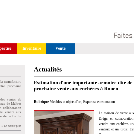
pertise
Inventaire
Vente
Actualités
 la manufacture
Estimation d'une importante armoire dite de
tre prochaine
prochaine vente aux enchères à Rouen
des ventes de
Rubrique
Meubles et objets d'art
,
Expertise et estimation
teau de Maîtres
n collaboration
uite vendra aux
La maison de vente aux
on de la fin du
Drège, en collaboration 
vendra aux enchères une
» En savoir plus
vantaux et un tiroir, tr