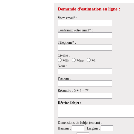
Demande d'estimation en ligne :
Votre email* :
Confirmez votre email* :
Téléphone* :
Civilité :
Mlle
Mme
M.
Nom :
Prénom :
Résoudre : 5 + 4 = ?*
Décrire l'objet :
Dimensions de l'objet (en cm) :
Hauteur :
Largeur :