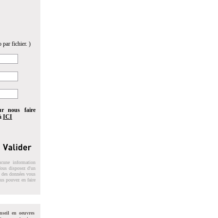
 par fichier. )
ur nous faire
 à
ICI
ucune information
 Vous disposez d'un
on des données vous
ous pouvez en faire
nseil en oeuvres