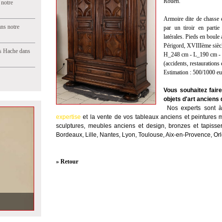
Rouen.
 notre
Armoire dite de chasse 
ns notre
par un tiroir en parti
latérales. Pieds en boule 
Périgord, XVIIIème sièc
s Hache dans
H_248 cm - L_190 cm -
(accidents, restaurations
Estimation : 500/1000 e
Vous souhaitez fair
objets d'art anciens 
Nos experts sont à 
expertise
et la
vente
de vos tableaux anciens et peintures m
sculptures, meubles anciens et design, bronzes et tapisser
Bordeaux, Lille, Nantes, Lyon, Toulouse, Aix-en-Provence, Or
» Retour