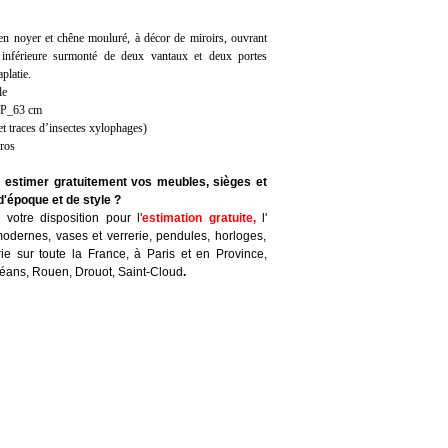
en noyer et chêne mouluré, à décor de miroirs, ouvrant
e inférieure surmonté de deux vantaux et deux portes
aplatie.
le
 P_63 cm
 et traces d’insectes xylophages)
uros
e estimer gratuitement vos meubles, sièges et
d'époque et de style ?
votre disposition pour l'
estimation gratuite
,
l'
odernes, vases et verrerie, pendules, horloges,
ie sur toute la France, à Paris et en Province,
léans, Rouen, Drouot, Saint-Cloud
.