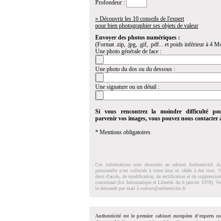
Profondeur :
» Découvrir les 10 conseils de l'expert
pour bien photographier ses objets de valeur
Envoyer des photos numériques :
(Format .zip, .jpg, .gif, .pdf... et poids inférieur à 4 Mo
Une photo générale de face :
Une photo du dos ou du dessous :
Une signature ou un détail :
Si vous rencontrez la moindre difficulté po
parvenir vos images, vous pouvez nous contacter
* Mentions obligatoires
Ces informations sont destinées au cabinet Authenticité. A
personnelle n'est collectée à votre insu ni cédée à des tiers.
droit d'accés, de modification, de rectification et de suppressi
concernant (loi Informatique et Libertés du 6 janvier 1978). V
la demande par mail à
contact@authenticite.fr
.
Authenticité est le premier cabinet européen d'experts co