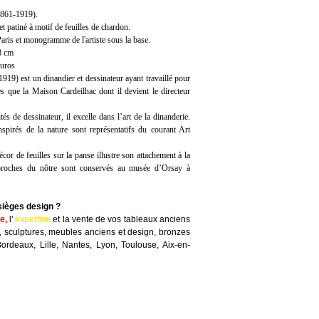
61-1919).
t patiné à motif de feuilles de chardon.
aris et monogramme de l'artiste sous la base.
18 cm
euros
919) est un dinandier et dessinateur ayant travaillé pour
s que la Maison Cardeilhac dont il devient le directeur
tés de dessinateur, il excelle dans l’art de la dinanderie.
spirés de la nature sont représentatifs du courant Art
cor de feuilles sur la panse illustre son attachement à la
 proches du nôtre sont conservés au musée d’Orsay à
sièges design ?
te
,
l'
expertise
et la
vente
de vos tableaux anciens
, sculptures, meubles anciens et design, bronzes
Bordeaux, Lille, Nantes, Lyon, Toulouse, Aix-en-