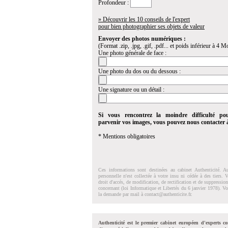
Profondeur :
» Découvrir les 10 conseils de l'expert
pour bien photographier ses objets de valeur
Envoyer des photos numériques :
(Format .zip, .jpg, .gif, .pdf... et poids inférieur à 4 Mo
Une photo générale de face :
Une photo du dos ou du dessous :
Une signature ou un détail :
Si vous rencontrez la moindre difficulté po
parvenir vos images, vous pouvez nous contacter
* Mentions obligatoires
Ces informations sont destinées au cabinet Authenticité. A
personnelle n'est collectée à votre insu ni cédée à des tiers.
droit d'accés, de modification, de rectification et de suppressi
concernant (loi Informatique et Libertés du 6 janvier 1978). V
la demande par mail à
contact@authenticite.fr
.
Authenticité est le premier cabinet européen d'experts co