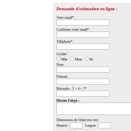
Demande d'estimation en ligne :
Votre email* :
Confirmez votre email* :
Téléphone* :
Civilité :
Mlle
Mme
M.
Nom :
Prénom :
Résoudre : 5 + 4 = ?*
Décrire l'objet :
Dimensions de l'objet (en cm) :
Hauteur :
Largeur :