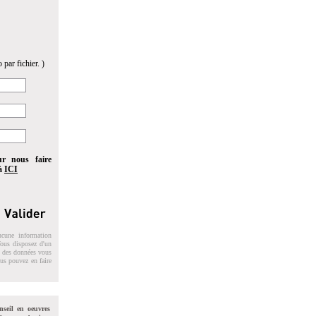
 par fichier. )
ur nous faire
 à
ICI
ucune information
 Vous disposez d'un
on des données vous
ous pouvez en faire
nseil en oeuvres