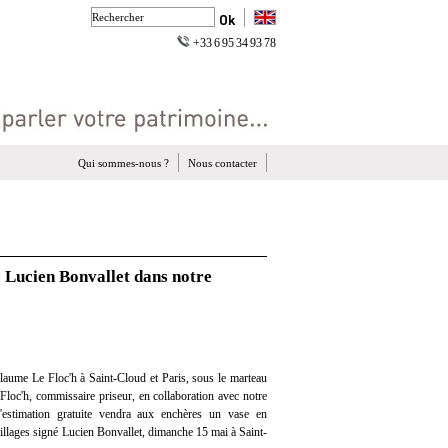
+33 6 95 34 93 78
Qui sommes-nous ?
Nous contacter
é Lucien Bonvallet dans notre
laume Le Floc'h à Saint-Cloud et Paris, sous le marteau
loc'h, commissaire priseur, en collaboration avec notre
 d'estimation gratuite vendra aux enchères un vase en
uillages signé Lucien Bonvallet, dimanche 15 mai à Saint-