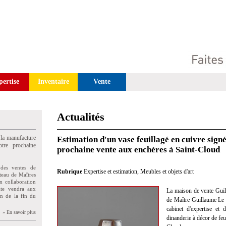
pertise
Inventaire
Vente
Actualités
 la manufacture
Estimation d'un vase feuillagé en cuivre sign
tre prochaine
prochaine vente aux enchères à Saint-Cloud
des ventes de
Rubrique
Expertise et estimation
,
Meubles et objets d'art
teau de Maîtres
n collaboration
uite vendra aux
La maison de vente Guil
on de la fin du
de Maître Guillaume Le F
cabinet d'expertise et
» En savoir plus
dinanderie à décor de fe