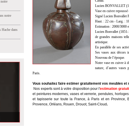
Cloud.
 notre
Lucien BONVALLET (18
Vase en cuivre repoussé e
ns notre
Signé Lucien Bonvallet P
Haut. : 22 cm - Larg. : 
Estimation : 2000/3000 
s Hache dans
Lucien Bonvallet (1851-1
de grandes maisons telle
artistique.
En parallèle de ses activi
Ses vases aux décors in
Nouveau de l’époque.
Notre vase en cuivre à dé
nature, d’autres vases
Paris.
Vous souhaitez faire estimer gratuitement vos meubles et 
Nos experts sont à votre disposition pour l'
estimation gratui
et peintures modernes, vases et verrerie, pendules, horloges
et tapisserie sur toute la France, à Paris et en Province, 
Provence, Orléans, Rouen, Drouot, Saint-Cloud
.