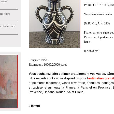
 notre
PABLO PICASSO (188
ns notre
Vase deux anses hautes
(G.R. 715; A.R. 213)
s Hache dans
Pichet en terre cuite pe
Picasso » et portant le
feu »
H : 38.8 cm
Conçu en 1953
Estimation : 10000/20000 euros
Vous souhaitez faire estimer gratuitement vos vases, p
â
te
Nos experts sont à votre disposition pour l'
estimation gratui
et peintures modernes, vases et verrerie, pendules, horloges
et tapisserie sur toute la France, à Paris et en Province, 
Provence, Orléans, Rouen, Saint-Cloud
.
» Retour