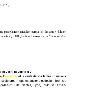
1-1973)
inte partiellement émaillée marqué en dessous « Edition
s cachets «_x001F_Edition Picasso » et « Madoura plein
s de verre et verrerie ?
te
,
l'
expertise
et la
vente
de vos tableaux anciens
, sculptures, meubles anciens et design, bronzes
Bordeaux, Lille, Nantes, Lyon, Toulouse, Aix-en-