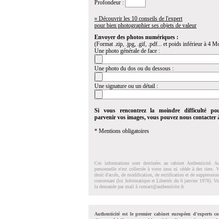
Profondeur :
» Découvrir les 10 conseils de l'expert
pour bien photographier ses objets de valeur
Envoyer des photos numériques :
(Format .zip, .jpg, .gif, .pdf... et poids inférieur à 4 Mo
Une photo générale de face :
Une photo du dos ou du dessous :
Une signature ou un détail :
Si vous rencontrez la moindre difficulté po
parvenir vos images, vous pouvez nous contacter
* Mentions obligatoires
Ces informations sont destinées au cabinet Authenticité. A
personnelle n'est collectée à votre insu ni cédée à des tiers.
droit d'accés, de modification, de rectification et de suppressi
concernant (loi Informatique et Libertés du 6 janvier 1978). V
la demande par mail à
contact@authenticite.fr
.
Authenticité est le premier cabinet européen d'experts co