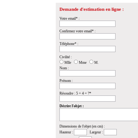
Demande d'estimation en ligne :
Votre email* :
Confirmez votre email* :
Téléphone* :
Civilité :
Mlle
Mme
M.
Nom :
Prénom :
Résoudre : 5 + 4 = ?*
Décrire l'objet :
Dimensions de l'objet (en cm) :
Hauteur :
Largeur :