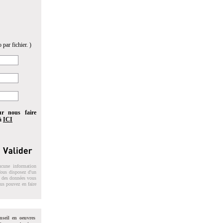
 par fichier. )
ur nous faire
 à
ICI
ucune information
 Vous disposez d'un
on des données vous
ous pouvez en faire
nseil en oeuvres