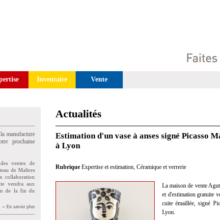
pertise
Inventaire
Vente
Actualités
 la manufacture
Estimation d'un vase à anses signé Picasso M
tre prochaine
à Lyon
des ventes de
Rubrique
Expertise et estimation
,
Céramique et verrerie
teau de Maîtres
n collaboration
uite vendra aux
La maison de vente Agutt
on de la fin du
et d'estimation gratuite
cuite émaillée, signé P
» En savoir plus
Lyon.