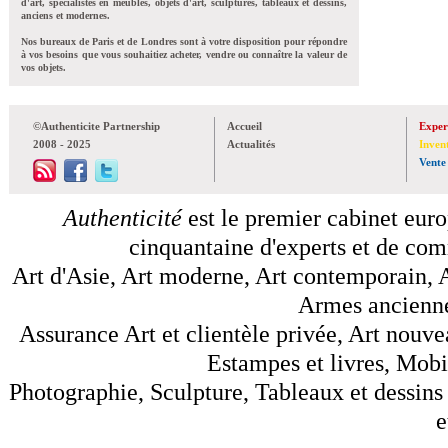
d'art, spécialistes en meubles, objets d'art, sculptures, tableaux et dessins,
anciens et modernes.
Nos bureaux de Paris et de Londres sont à votre disposition pour répondre
à vos besoins que vous souhaitiez acheter, vendre ou connaître la valeur de
vos objets.
©Authenticite Partnership
Accueil
Exper
2008 - 2025
Actualités
Inven
Vente
Authenticité
est le premier cabinet euro
cinquantaine d'experts et de comm
Art d'Asie, Art moderne, Art contemporain, A
Armes anciennes
Assurance Art et clientèle privée, Art nouve
Estampes et livres, Mobil
Photographie, Sculpture, Tableaux et dessins 
e