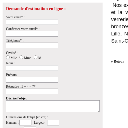
Nos ex
Demande d'estimation en ligne :
et la
v
Votre email* :
verrer
bronzes
Confirmez votre email* :
Lille,
Saint-
Téléphone* :
Civilité :
Mlle
Mme
M.
» Retour
Nom :
Prénom :
Résoudre : 5 + 4 = ?*
Décrire l'objet :
Dimensions de l'objet (en cm) :
Hauteur :
Largeur :