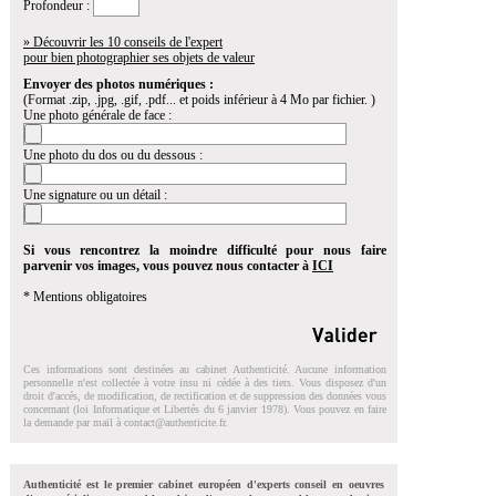
Profondeur :
» Découvrir les 10 conseils de l'expert
pour bien photographier ses objets de valeur
Envoyer des photos numériques :
(Format .zip, .jpg, .gif, .pdf... et poids inférieur à 4 Mo par fichier. )
Une photo générale de face :
Une photo du dos ou du dessous :
Une signature ou un détail :
Si vous rencontrez la moindre difficulté pour nous faire
parvenir vos images, vous pouvez nous contacter à
ICI
* Mentions obligatoires
Ces informations sont destinées au cabinet Authenticité. Aucune information
personnelle n'est collectée à votre insu ni cédée à des tiers. Vous disposez d'un
droit d'accés, de modification, de rectification et de suppression des données vous
concernant (loi Informatique et Libertés du 6 janvier 1978). Vous pouvez en faire
la demande par mail à
contact@authenticite.fr
.
Authenticité est le premier cabinet européen d'experts conseil en oeuvres