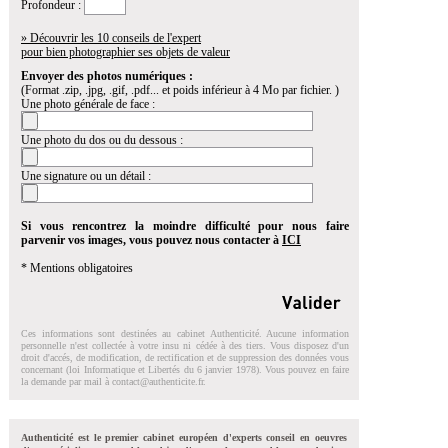
Profondeur :
» Découvrir les 10 conseils de l'expert
pour bien photographier ses objets de valeur
Envoyer des photos numériques :
(Format .zip, .jpg, .gif, .pdf... et poids inférieur à 4 Mo par fichier. )
Une photo générale de face :
Une photo du dos ou du dessous :
Une signature ou un détail :
Si vous rencontrez la moindre difficulté pour nous faire
parvenir vos images, vous pouvez nous contacter à
ICI
* Mentions obligatoires
Ces informations sont destinées au cabinet Authenticité. Aucune information
personnelle n'est collectée à votre insu ni cédée à des tiers. Vous disposez d'un
droit d'accés, de modification, de rectification et de suppression des données vous
concernant (loi Informatique et Libertés du 6 janvier 1978). Vous pouvez en faire
la demande par mail à
contact@authenticite.fr
.
Authenticité est le premier cabinet européen d'experts conseil en oeuvres