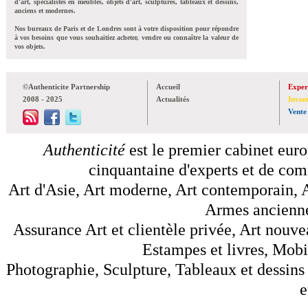
d'art, spécialistes en meubles, objets d'art, sculptures, tableaux et dessins,
anciens et modernes.
Nos bureaux de Paris et de Londres sont à votre disposition pour répondre
à vos besoins que vous souhaitiez acheter, vendre ou connaître la valeur de
vos objets.
©Authenticite Partnership
Accueil
Exper
2008 - 2025
Actualités
Inven
Vente
Authenticité
est le premier cabinet euro
cinquantaine d'experts et de comm
Art d'Asie, Art moderne, Art contemporain, A
Armes anciennes
Assurance Art et clientèle privée, Art nouve
Estampes et livres, Mobil
Photographie, Sculpture, Tableaux et dessins 
e