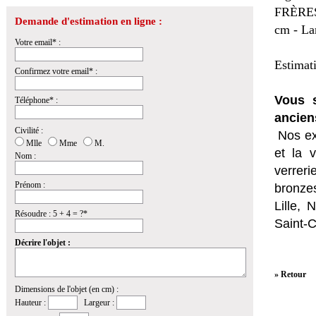
FRÈRES
Demande d'estimation en ligne :
cm - Lar
Votre email* :
Estimat
Confirmez votre email* :
Vous s
Téléphone* :
ancien
Civilité :
Nos ex
Mlle
Mme
M.
et la
v
Nom :
verrer
Prénom :
bronzes
Lille,
Résoudre : 5 + 4 = ?*
Saint-
Décrire l'objet :
» Retour
Dimensions de l'objet (en cm) :
Hauteur :
Largeur :