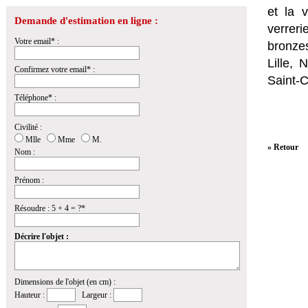
et la
v
Demande d'estimation en ligne :
verrer
Votre email* :
bronzes
Lille,
Confirmez votre email* :
Saint-
Téléphone* :
Civilité :
Mlle
Mme
M.
» Retour
Nom :
Prénom :
Résoudre : 5 + 4 = ?*
Décrire l'objet :
Dimensions de l'objet (en cm) :
Hauteur :
Largeur :