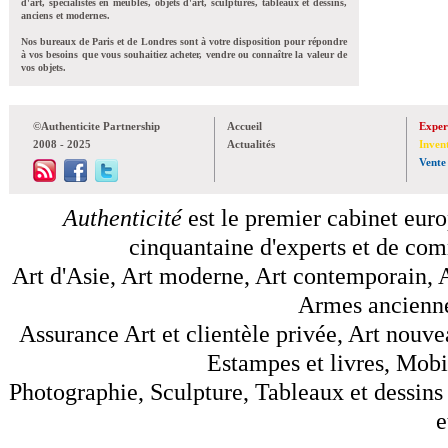
d'art, spécialistes en meubles, objets d'art, sculptures, tableaux et dessins,
anciens et modernes.
Nos bureaux de Paris et de Londres sont à votre disposition pour répondre
à vos besoins que vous souhaitiez acheter, vendre ou connaître la valeur de
vos objets.
©Authenticite Partnership
Accueil
Exper
2008 - 2025
Actualités
Inven
Vente
Authenticité
est le premier cabinet euro
cinquantaine d'experts et de comm
Art d'Asie, Art moderne, Art contemporain, A
Armes anciennes
Assurance Art et clientèle privée, Art nouve
Estampes et livres, Mobil
Photographie, Sculpture, Tableaux et dessins 
e