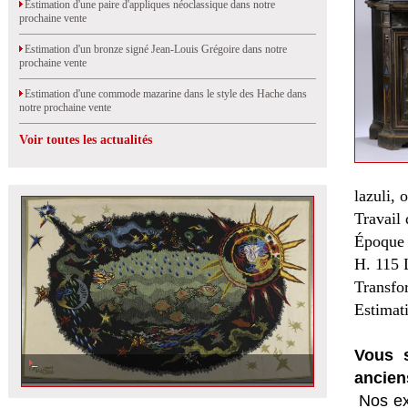
Estimation d'une paire d'appliques néoclassique dans notre
prochaine vente
Estimation d'un bronze signé Jean-Louis Grégoire dans notre
prochaine vente
Estimation d'une commode mazarine dans le style des Hache dans
notre prochaine vente
Voir toutes les actualités
lazuli, 
Travail 
Époque 
H. 115 
Transfo
Estimat
Vous s
ancien
Nos ex