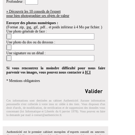
Profondeur :
» Découvrir les 10 conseils de l'expert
pour bien photographier ses objets de valeur
Envoyer des photos numériques :
(Format .zip, .jpg, .gif, .pdf... et poids inférieur à 4 Mo par fichier. )
Une photo générale de face :
Une photo du dos ou du dessous :
Une signature ou un détail :
Si vous rencontrez la moindre difficulté pour nous faire
parvenir vos images, vous pouvez nous contacter à
ICI
* Mentions obligatoires
Ces informations sont destinées au cabinet Authenticité. Aucune information
personnelle n'est collectée à votre insu ni cédée à des tiers. Vous disposez d'un
droit d'accés, de modification, de rectification et de suppression des données vous
concernant (loi Informatique et Libertés du 6 janvier 1978). Vous pouvez en faire
la demande par mail à
contact@authenticite.fr
.
Authenticité est le premier cabinet européen d'experts conseil en oeuvres