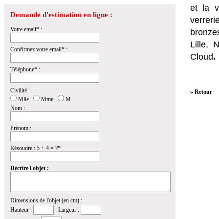
et la
v
Demande d'estimation en ligne :
verrer
Votre email* :
bronzes
Lille,
Confirmez votre email* :
Cloud
.
Téléphone* :
Civilité :
» Retour
Mlle
Mme
M.
Nom :
Prénom :
Résoudre : 5 + 4 = ?*
Décrire l'objet :
Dimensions de l'objet (en cm) :
Hauteur :
Largeur :