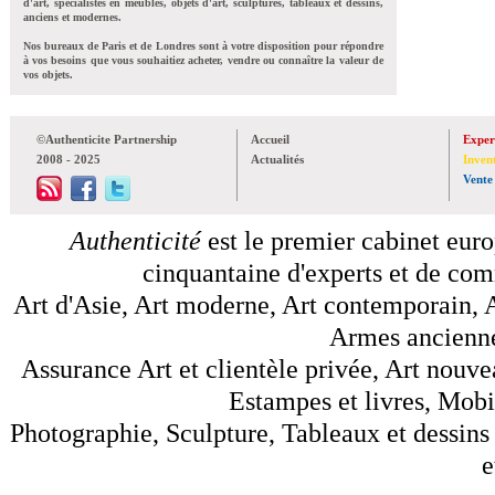
d'art, spécialistes en meubles, objets d'art, sculptures, tableaux et dessins,
anciens et modernes.
Nos bureaux de Paris et de Londres sont à votre disposition pour répondre
à vos besoins que vous souhaitiez acheter, vendre ou connaître la valeur de
vos objets.
©Authenticite Partnership
Accueil
Exper
2008 - 2025
Actualités
Inven
Vente
Authenticité
est le premier cabinet euro
cinquantaine d'experts et de comm
Art d'Asie, Art moderne, Art contemporain, A
Armes anciennes
Assurance Art et clientèle privée, Art nouve
Estampes et livres, Mobil
Photographie, Sculpture, Tableaux et dessins 
e