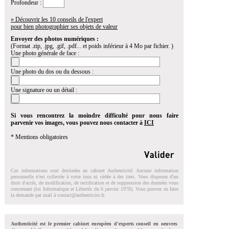
Profondeur :
» Découvrir les 10 conseils de l'expert
pour bien photographier ses objets de valeur
Envoyer des photos numériques :
(Format .zip, .jpg, .gif, .pdf... et poids inférieur à 4 Mo par fichier. )
Une photo générale de face :
Une photo du dos ou du dessous :
Une signature ou un détail :
Si vous rencontrez la moindre difficulté pour nous faire
parvenir vos images, vous pouvez nous contacter à
ICI
* Mentions obligatoires
Ces informations sont destinées au cabinet Authenticité. Aucune information
personnelle n'est collectée à votre insu ni cédée à des tiers. Vous disposez d'un
droit d'accés, de modification, de rectification et de suppression des données vous
concernant (loi Informatique et Libertés du 6 janvier 1978). Vous pouvez en faire
la demande par mail à
contact@authenticite.fr
.
Authenticité est le premier cabinet européen d'experts conseil en oeuvres