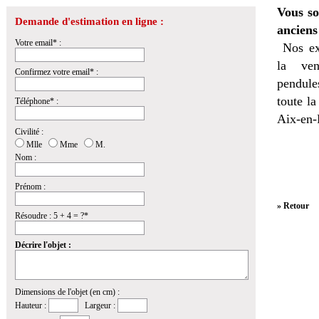
Vous so
Demande d'estimation en ligne :
anciens
Votre email* :
Nos ex
la
ven
Confirmez votre email* :
pendules
toute l
Téléphone* :
Aix-en-
Civilité :
Mlle
Mme
M.
Nom :
Prénom :
» Retour
Résoudre : 5 + 4 = ?*
Décrire l'objet :
Dimensions de l'objet (en cm) :
Hauteur :
Largeur :