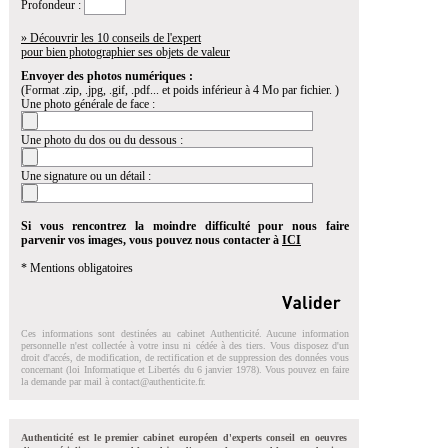
Profondeur :
» Découvrir les 10 conseils de l'expert
pour bien photographier ses objets de valeur
Envoyer des photos numériques :
(Format .zip, .jpg, .gif, .pdf... et poids inférieur à 4 Mo par fichier. )
Une photo générale de face :
Une photo du dos ou du dessous :
Une signature ou un détail :
Si vous rencontrez la moindre difficulté pour nous faire
parvenir vos images, vous pouvez nous contacter à
ICI
* Mentions obligatoires
Ces informations sont destinées au cabinet Authenticité. Aucune information
personnelle n'est collectée à votre insu ni cédée à des tiers. Vous disposez d'un
droit d'accés, de modification, de rectification et de suppression des données vous
concernant (loi Informatique et Libertés du 6 janvier 1978). Vous pouvez en faire
la demande par mail à
contact@authenticite.fr
.
Authenticité est le premier cabinet européen d'experts conseil en oeuvres