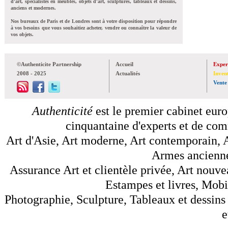
d'art, spécialistes en meubles, objets d'art, sculptures, tableaux et dessins,
anciens et modernes.
Nos bureaux de Paris et de Londres sont à votre disposition pour répondre
à vos besoins que vous souhaitiez acheter, vendre ou connaître la valeur de
vos objets.
©Authenticite Partnership
Accueil
Exper
2008 - 2025
Actualités
Inven
Vente
Authenticité
est le premier cabinet euro
cinquantaine d'experts et de comm
Art d'Asie, Art moderne, Art contemporain, A
Armes anciennes
Assurance Art et clientèle privée, Art nouve
Estampes et livres, Mobil
Photographie, Sculpture, Tableaux et dessins 
e