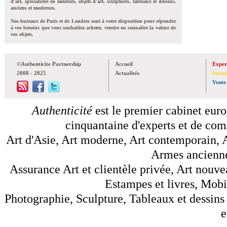
d'art, spécialistes en meubles, objets d'art, sculptures, tableaux et dessins,
anciens et modernes.
Nos bureaux de Paris et de Londres sont à votre disposition pour répondre
à vos besoins que vous souhaitiez acheter, vendre ou connaître la valeur de
vos objets.
©Authenticite Partnership
Accueil
Exper
2008 - 2025
Actualités
Inven
Vente
Authenticité
est le premier cabinet euro
cinquantaine d'experts et de comm
Art d'Asie, Art moderne, Art contemporain, A
Armes anciennes
Assurance Art et clientèle privée, Art nouve
Estampes et livres, Mobil
Photographie, Sculpture, Tableaux et dessins 
e