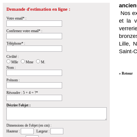
ancien
Demande d'estimation en ligne :
Nos ex
Votre email* :
et la
v
verrer
Confirmez votre email* :
bronzes
Lille,
Téléphone* :
Saint-
Civilité :
Mlle
Mme
M.
Nom :
» Retour
Prénom :
Résoudre : 5 + 4 = ?*
Décrire l'objet :
Dimensions de l'objet (en cm) :
Hauteur :
Largeur :