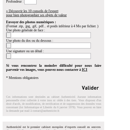
Profondeur :
» Découvrir les 10 conseils de l'expert
pour bien photographier ses objets de valeur
Envoyer des photos numériques :
(Format .zip, .jpg, .gif, .pdf... et poids inférieur à 4 Mo par fichier. )
Une photo générale de face :
Une photo du dos ou du dessous :
Une signature ou un détail :
Si vous rencontrez la moindre difficulté pour nous faire
parvenir vos images, vous pouvez nous contacter à
ICI
* Mentions obligatoires
Ces informations sont destinées au cabinet Authenticité. Aucune information
personnelle n'est collectée à votre insu ni cédée à des tiers. Vous disposez d'un
droit d'accés, de modification, de rectification et de suppression des données vous
concernant (loi Informatique et Libertés du 6 janvier 1978). Vous pouvez en faire
la demande par mail à
contact@authenticite.fr
.
Authenticité est le premier cabinet européen d'experts conseil en oeuvres