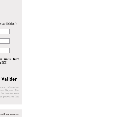
 par fichier. )
ur nous faire
 à
ICI
ucune information
 Vous disposez d'un
on des données vous
ous pouvez en faire
nseil en oeuvres