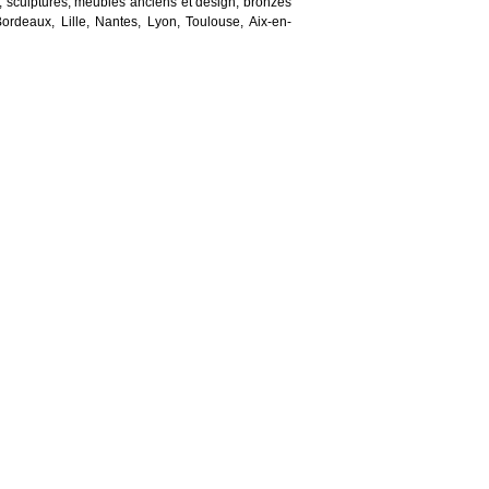
, sculptures, meubles anciens et design, bronzes
Bordeaux, Lille, Nantes, Lyon, Toulouse, Aix-en-