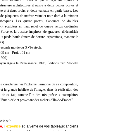
 noyer mouluré à décor sculpté de végétaux stylisés et
ructure architecturée il ouvre à deux petites portes et
aute et à deux tiroirs et deux vantaux en partie basse. Les
de plaquettes de marbre veiné et noir doré à la mixtion
mbrequins. Les quatre portes, flanquées de doubles
nt sculptées en haut relief de quatre vertus cardinales
Force et la Justice inspirées de gravures d'Heindrich
uit pieds boule (traces de dorure, réparations, manque le
es).
seconde moitié du XVIe siècle.
109 cm - Prof. : 51 cm
1920).
n Age à la Renaissance, 1996, Éditions d'art Monelle
caractérise par l'extrême harmonie de sa composition,
 et la grande habileté de l'imagier dans la réalisation des
é, de ce fait, comme l'un des très précieux exemplaires
Ième siècle et provenant des ateliers d'Ile-de-France".
ncien ?
te
,
l'
expertise
et la
vente
de vos tableaux anciens