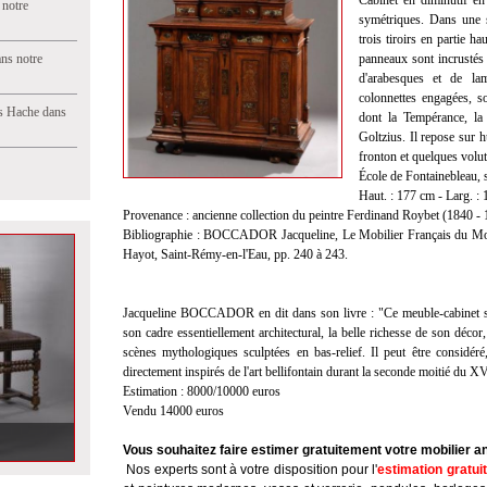
Cabinet en diminutif en
 notre
symétriques. Dans une st
trois tiroirs en partie h
ns notre
panneaux sont incrustés 
d'arabesques et de la
colonnettes engagées, so
s Hache dans
dont la Tempérance, la 
Goltzius. Il repose sur h
fronton et quelques volut
École de Fontainebleau, 
Haut. : 177 cm - Larg. : 
Provenance : ancienne collection du peintre Ferdinand Roybet (1840 - 
Bibliographie : BOCCADOR Jacqueline, Le Mobilier Français du Moye
Hayot, Saint-Rémy-en-l'Eau, pp. 240 à 243.
Jacqueline BOCCADOR en dit dans son livre : "Ce meuble-cabinet se 
son cadre essentiellement architectural, la belle richesse de son décor,
scènes mythologiques sculptées en bas-relief. Il peut être considér
directement inspirés de l'art bellifontain durant la seconde moitié du XV
Estimation : 8000/10000 euros
Vendu 14000 euros
Vous souhaitez faire estimer gratuitement votre mobilier a
Nos experts sont à votre disposition pour l'
estimation gratui