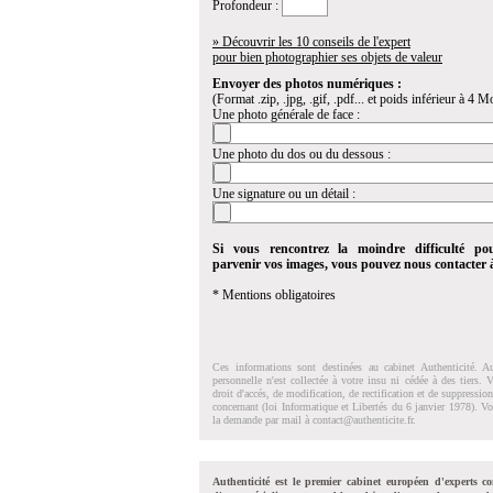
Profondeur :
» Découvrir les 10 conseils de l'expert
pour bien photographier ses objets de valeur
Envoyer des photos numériques :
(Format .zip, .jpg, .gif, .pdf... et poids inférieur à 4 Mo
Une photo générale de face :
Une photo du dos ou du dessous :
Une signature ou un détail :
Si vous rencontrez la moindre difficulté po
parvenir vos images, vous pouvez nous contacter
* Mentions obligatoires
Ces informations sont destinées au cabinet Authenticité. A
personnelle n'est collectée à votre insu ni cédée à des tiers.
droit d'accés, de modification, de rectification et de suppressi
concernant (loi Informatique et Libertés du 6 janvier 1978). V
la demande par mail à
contact@authenticite.fr
.
Authenticité est le premier cabinet européen d'experts co