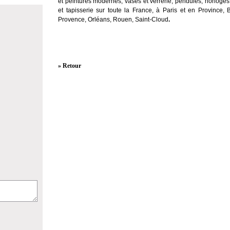
et peintures modernes, vases et verrerie, pendules, horloges
et tapisserie sur toute la France, à Paris et en Province, 
Provence, Orléans, Rouen, Saint-Cloud
.
» Retour