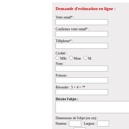
Demande d'estimation en ligne :
Votre email* :
Confirmez votre email* :
Téléphone* :
Civilité :
Mlle
Mme
M.
Nom :
Prénom :
Résoudre : 5 + 4 = ?*
Décrire l'objet :
Dimensions de l'objet (en cm) :
Hauteur :
Largeur :