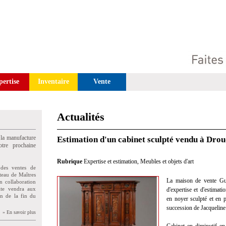
pertise
Inventaire
Vente
Actualités
 la manufacture
Estimation d'un cabinet sculpté vendu à Drou
tre prochaine
Rubrique
Expertise et estimation
,
Meubles et objets d'art
des ventes de
teau de Maîtres
La maison de vente Gui
n collaboration
uite vendra aux
d'expertise et d'estimat
on de la fin du
en noyer sculpté et en p
succession de Jacqueline
» En savoir plus