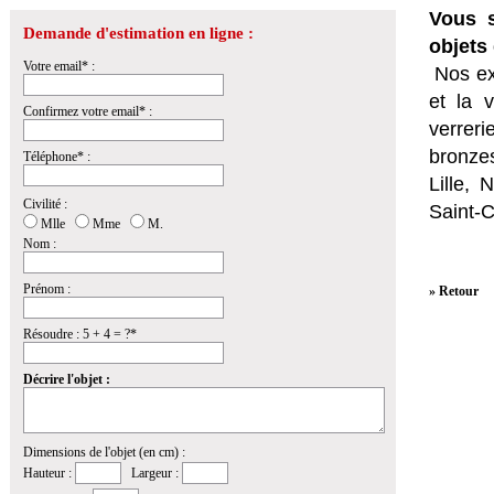
Vous s
Demande d'estimation en ligne :
objets 
Votre email* :
Nos ex
et la
v
Confirmez votre email* :
verrer
bronzes
Téléphone* :
Lille,
Civilité :
Saint-
Mlle
Mme
M.
Nom :
Prénom :
» Retour
Résoudre : 5 + 4 = ?*
Décrire l'objet :
Dimensions de l'objet (en cm) :
Hauteur :
Largeur :