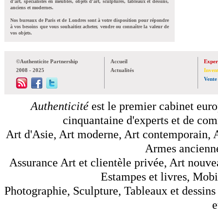
d'art, spécialistes en meubles, objets d'art, sculptures, tableaux et dessins,
anciens et modernes.
Nos bureaux de Paris et de Londres sont à votre disposition pour répondre
à vos besoins que vous souhaitiez acheter, vendre ou connaître la valeur de
vos objets.
©Authenticite Partnership
Accueil
Exper
2008 - 2025
Actualités
Inven
Vente
Authenticité
est le premier cabinet euro
cinquantaine d'experts et de comm
Art d'Asie, Art moderne, Art contemporain, A
Armes anciennes
Assurance Art et clientèle privée, Art nouve
Estampes et livres, Mobil
Photographie, Sculpture, Tableaux et dessins 
e