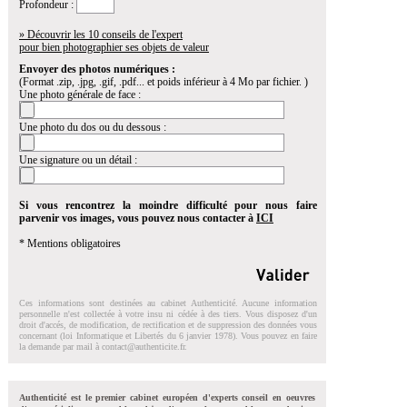
Profondeur :
» Découvrir les 10 conseils de l'expert
pour bien photographier ses objets de valeur
Envoyer des photos numériques :
(Format .zip, .jpg, .gif, .pdf... et poids inférieur à 4 Mo par fichier. )
Une photo générale de face :
Une photo du dos ou du dessous :
Une signature ou un détail :
Si vous rencontrez la moindre difficulté pour nous faire
parvenir vos images, vous pouvez nous contacter à
ICI
* Mentions obligatoires
Ces informations sont destinées au cabinet Authenticité. Aucune information
personnelle n'est collectée à votre insu ni cédée à des tiers. Vous disposez d'un
droit d'accés, de modification, de rectification et de suppression des données vous
concernant (loi Informatique et Libertés du 6 janvier 1978). Vous pouvez en faire
la demande par mail à
contact@authenticite.fr
.
Authenticité est le premier cabinet européen d'experts conseil en oeuvres